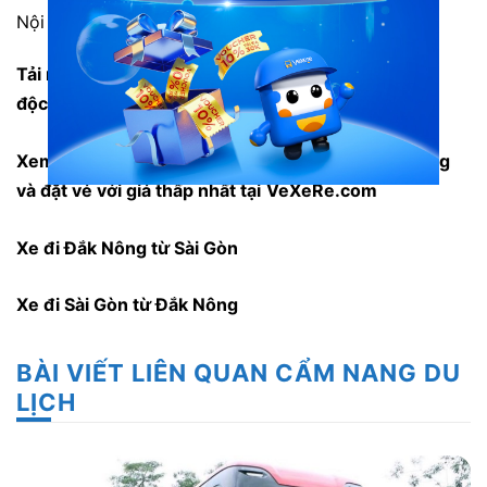
Nội thất xe Thanh Hoà
Tải ngay
App VeXeRe
để tận hưởng nhiều tiện ích
độc đáo cho chuyến đi trọn vẹn hơn
Xem thêm thông tin các hãng xe cùng tuyến đường
và đặt vé với giá thấp nhất tại
VeXeRe.com
Xe đi Đắk Nông từ Sài Gòn
Xe đi Sài Gòn từ Đắk Nông
BÀI VIẾT LIÊN QUAN CẨM NANG DU
LỊCH