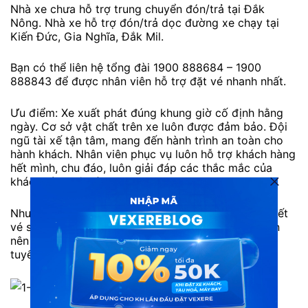
Nhà xe chưa hỗ trợ trung chuyển đón/trả tại Đắk
Nông. Nhà xe hỗ trợ đón/trả dọc đường xe chạy tại
Kiến Đức, Gia Nghĩa, Đắk Mil.
Bạn có thể liên hệ tổng đài 1900 888684 – 1900
888843 để được nhân viên hỗ trợ đặt vé nhanh nhất.
Ưu điểm: Xe xuất phát đúng khung giờ cố định hằng
ngày. Cơ sở vật chất trên xe luôn được đảm bảo. Đội
ngũ tài xế tận tâm, mang đến hành trình an toàn cho
hành khách. Nhân viên phục vụ luôn hỗ trợ khách hàng
hết mình, chu đáo, luôn giải đáp các thắc mắc của
khách hàng tận tình.
Nhược điểm: Số lượng khách đi đông nên thường hết
vé sớm vào các ngày cuối tuần hoặc cao điểm. Bạn
nên liên hệ tổng đài 1900 888684 hoặc đặt vé trực
tuyến trước để tránh hết vé.