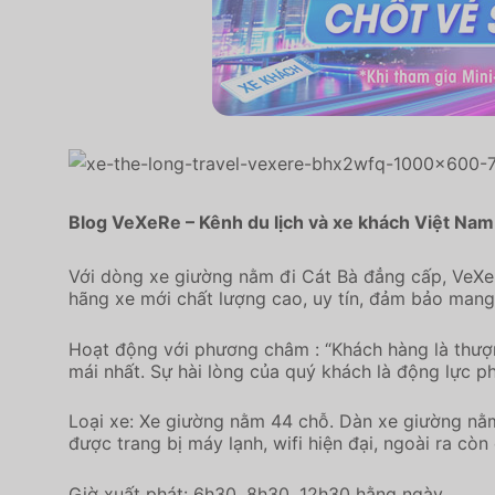
Blog VeXeRe – Kênh du lịch và xe khách Việt Nam
Với dòng xe giường nằm đi Cát Bà đẳng cấp, VeXeR
hãng xe mới chất lượng cao, uy tín, đảm bảo mang
Hoạt động với phương châm : “Khách hàng là thượ
mái nhất. Sự hài lòng của quý khách là động lực p
Loại xe: Xe giường nằm 44 chỗ. Dàn xe giường nằm 
được trang bị máy lạnh, wifi hiện đại, ngoài ra còn 
Giờ xuất phát: 6h30, 8h30, 12h30 hằng ngày