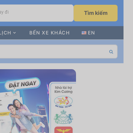
y đi
Tìm kiếm
LỊCH
BẾN XE KHÁCH
EN