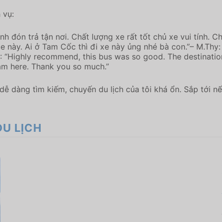
 vụ:
tình đón trả tận nơi. Chất lượng xe rất tốt chủ xe vui tính. 
đi xe này. Ai ở Tam Cốc thì đi xe này ủng nhé bà con.”– M.Th
 “Highly recommend, this bus was so good. The destination o
nam here. Thank you so much.”
dễ dàng tìm kiếm, chuyến du lịch của tôi khá ổn. Sắp tới nế
DU LỊCH