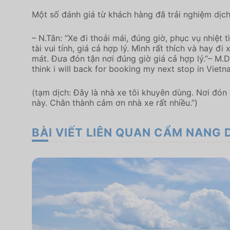
Một số đánh giá từ khách hàng đã trải nghiệm dịch
– N.Tân: “Xe đi thoải mái, đúng giờ, phục vụ nhiệt 
tài vui tính, giá cả hợp lý. Mình rất thích và hay 
mát. Đưa đón tận nơi đúng giờ giá cả hợp lý.”– M.D:
think i will back for booking my next stop in Viet
(tạm dịch: Đây là nhà xe tôi khuyên dùng. Nơi đón 
này. Chân thành cảm ơn nhà xe rất nhiều.”)
BÀI VIẾT LIÊN QUAN CẨM NANG 