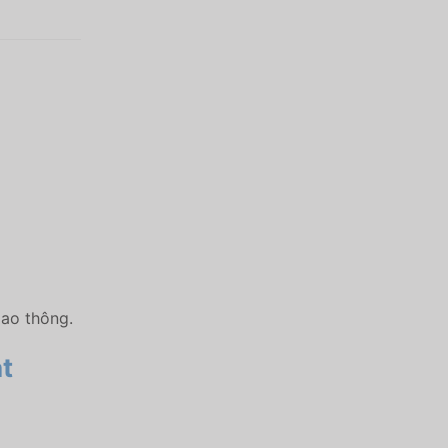
iao thông.
t