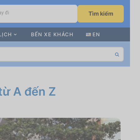
y đi
Tìm kiếm
LỊCH
BẾN XE KHÁCH
EN
từ A đến Z