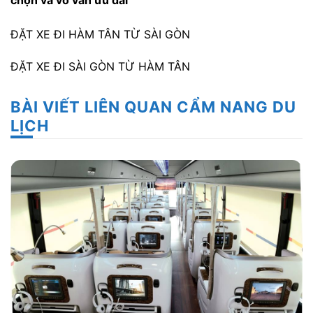
ĐẶT XE ĐI HÀM TÂN TỪ SÀI GÒN
ĐẶT XE ĐI SÀI GÒN TỪ HÀM TÂN
BÀI VIẾT LIÊN QUAN CẨM NANG DU
LỊCH