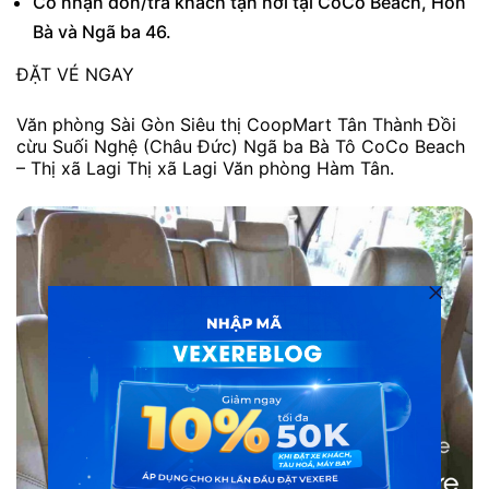
Có nhận đón/trả khách tận nơi tại CoCo Beach, Hòn
Bà và Ngã ba 46.
ĐẶT VÉ NGAY
Văn phòng Sài Gòn Siêu thị CoopMart Tân Thành Đồi
cừu Suối Nghệ (Châu Đức) Ngã ba Bà Tô CoCo Beach
– Thị xã Lagi Thị xã Lagi Văn phòng Hàm Tân.