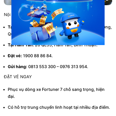
Nội thất hãng xe Thuỷ Hà Linh
Tại Sài Gòn:
JJ4, Đường DD5, Khu dân cư An Sương,
Quận 12.
Tại Hàm Tân:
26 QL55, Hàm Tân, Bình Thuận.
Đặt vé:
1900 88 86 84.
Gửi hàng:
0813 553 300 – 0976 313 954.
ĐẶT VÉ NGAY
Phục vụ dòng xe Fortuner 7 chỗ sang trọng, hiện
đại.
Có hỗ trợ trung chuyển linh hoạt tại nhiều địa điểm.