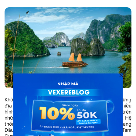
Không thể chỉ một ngày mà thăm thú hết được những
địa điểm kỳ vĩ và xinh đẹp của Vịnh Hạ Long. Nhiều
hình thức du lịch hấp dẫn được phát triển trên
những đảo đất, hang động, bãi tắm, cảnh quan đẹp. Hệ
thống hang động hấp dẫn nhất là Thiên Cung, hang
Đầu Gỗ, động Sửng Sốt, hang Trinh Nữ, động Tam
Cung…