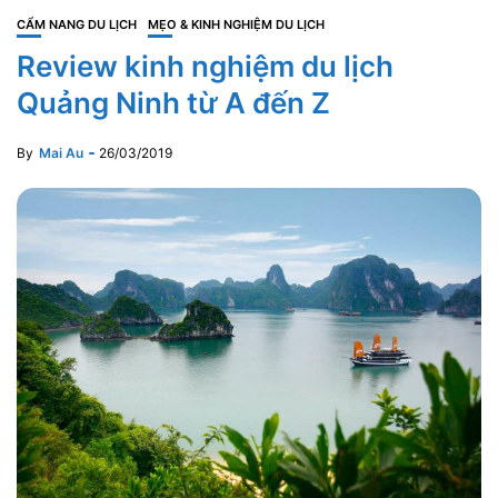
CẨM NANG DU LỊCH
MẸO & KINH NGHIỆM DU LỊCH
Review kinh nghiệm du lịch
Quảng Ninh từ A đến Z
By
Mai Au
26/03/2019