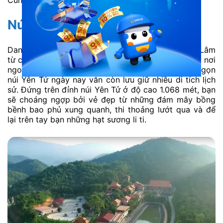
Núi Yên Tử
Danh thắng Yên Tử là cái nôi của Thiền phái Trúc Lâm
từ cuối thế kỷ 13. Từ xưa, núi Yên Tử đã nổi tiếng là nơi
ngoạn mục và được liệt vào Danh sơn đất Việt. Ngọn
núi Yên Tử ngày nay vẫn còn lưu giữ nhiều di tích lịch
sử. Đứng trên đỉnh núi Yên Tử ở độ cao 1.068 mét, bạn
sẽ choáng ngợp bởi vẻ đẹp từ những đám mây bồng
bềnh bao phủ xung quanh, thi thoảng lướt qua và để
lại trên tay bạn những hạt sương li ti.