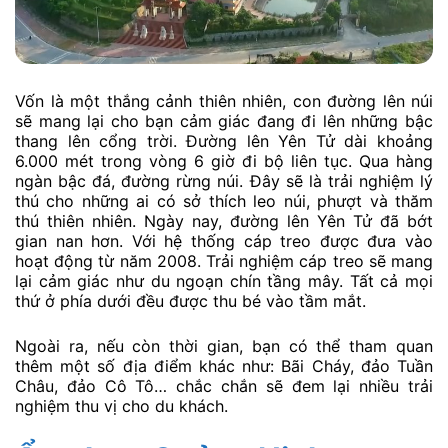
Vốn là một thắng cảnh thiên nhiên, con đường lên núi
sẽ mang lại cho bạn cảm giác đang đi lên những bậc
thang lên cổng trời. Đường lên Yên Tử dài khoảng
6.000 mét trong vòng 6 giờ đi bộ liên tục. Qua hàng
ngàn bậc đá, đường rừng núi. Đây sẽ là trải nghiệm lý
thú cho những ai có sở thích leo núi, phượt và thăm
thú thiên nhiên. Ngày nay, đường lên Yên Tử đã bớt
gian nan hơn. Với hệ thống cáp treo được đưa vào
hoạt động từ năm 2008. Trải nghiệm cáp treo sẽ mang
lại cảm giác như du ngoạn chín tầng mây. Tất cả mọi
thứ ở phía dưới đều được thu bé vào tầm mắt.
Ngoài ra, nếu còn thời gian, bạn có thể tham quan
thêm một số địa điểm khác như: Bãi Cháy, đảo Tuần
Châu, đảo Cô Tô… chắc chắn sẽ đem lại nhiều trải
nghiệm thu vị cho du khách.