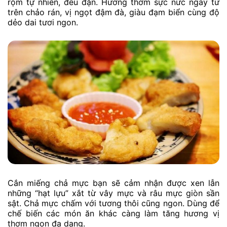
rộm tự nhiên, đều đặn. Hương thơm sực nức ngay từ
trên chảo rán, vị ngọt đậm đà, giàu đạm biển cùng độ
dẻo dai tươi ngon.
Cắn miếng chả mực bạn sẽ cảm nhận được xen lẫn
những “hạt lựu” xắt từ vây mực và râu mực giòn sần
sật. Chả mực chấm với tương thôi cũng ngon. Dùng để
chế biến các món ăn khác càng làm tăng hương vị
thơm ngon đa dạng.