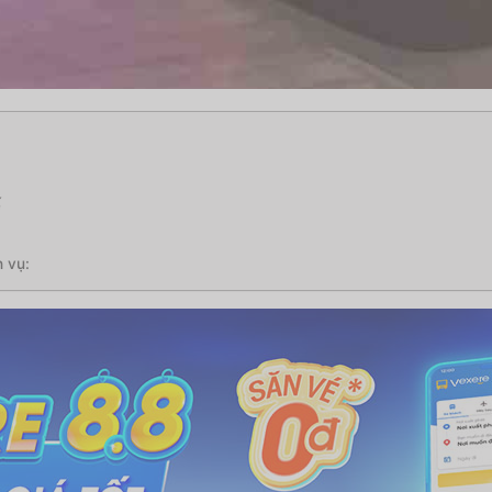
ế
 vụ: