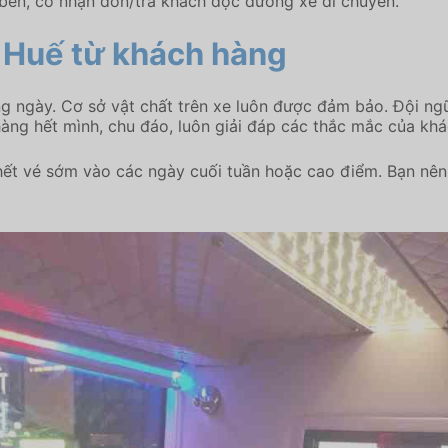
u bến, có nhận đón/trả khách dọc đường xe di chuyển.
 Huế từ khách hàng
g ngày. Cơ sở vật chất trên xe luôn được đảm bảo. Đội ngũ
àng hết mình, chu đáo, luôn giải đáp các thắc mắc của khá
ết vé sớm vào các ngày cuối tuần hoặc cao điểm. Bạn nên 