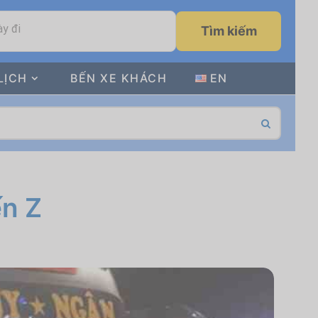
y đi
Tìm kiếm
LỊCH
BẾN XE KHÁCH
EN
ến Z