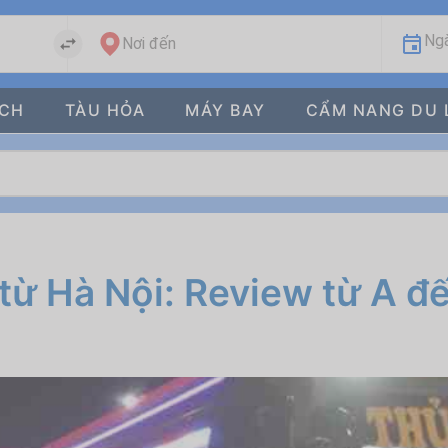
Ngà
Nơi đến
ÁCH
TÀU HỎA
MÁY BAY
CẨM NANG DU 
từ Hà Nội: Review từ A đ