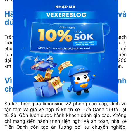
Hành trình thư giãn, an toàn và
đúng lịch trình
Trên tuyến xe Tiến Oanh Sài Gòn – Đà Lạt, hành khách
luôn được đảm bảo về thời gian và trải nghiệm di
chuyển êm ái. Xe chạy ổn định, dừng nghỉ hợp lý và có
lịch trình cố định mỗi ngày. Với hệ thống giảm xóc hiện
đại và giường nằm thoải mái. Chuyến đi dài hơn 300
km vẫn nhẹ nhàng và dễ chịu như một giấc ngủ ngắn.
Vì sao nên chọn xe Tiến Oanh
cho chuyến Sài Gòn – Đà Lạt?
Sự kết hợp giữa limousine 22 phòng cao cấp, dịch vụ
tận tâm và giá vé hợp lý khiến xe Tiến Oanh đi Đà Lạt
từ Sài Gòn luôn được hành khách đánh giá cao. Không
chỉ mang đến hành trình tiện nghi và an toàn, nhà xe
Tiến Oanh còn tạo ấn tượng bởi sự chuyên nghiệp,