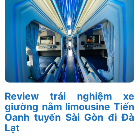
Review trải nghiệm xe
giường nằm limousine Tiến
Oanh tuyến Sài Gòn đi Đà
Lạt