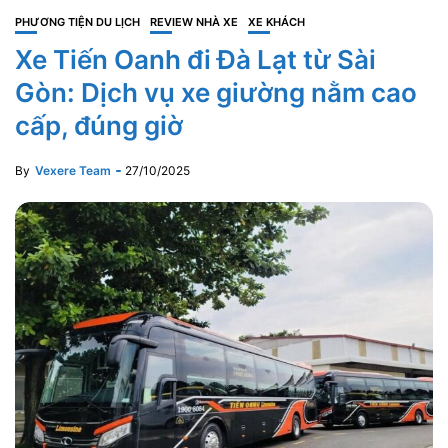
PHƯƠNG TIỆN DU LỊCH
REVIEW NHÀ XE
XE KHÁCH
Xe Tiến Oanh đi Đà Lạt từ Sài
Gòn: Dịch vụ xe giường nằm cao
cấp, đúng giờ
By
Vexere Team
27/10/2025