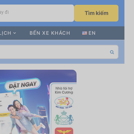
y đi
Tìm kiếm
LỊCH
BẾN XE KHÁCH
EN