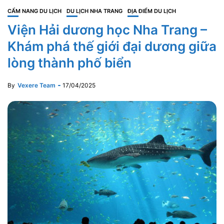
CẨM NANG DU LỊCH
DU LỊCH NHA TRANG
ĐỊA ĐIỂM DU LỊCH
Viện Hải dương học Nha Trang –
Khám phá thế giới đại dương giữa
lòng thành phố biển
By
Vexere Team
17/04/2025