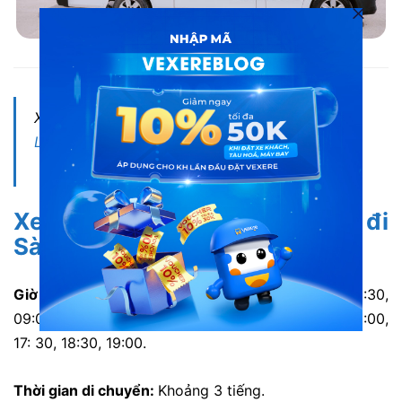
Xe Toàn Thắng TPHCM đi Vũng Tàu
Xem thêm:
Xe Hoa Mai đi Vũng Tàu từ Sài Gòn:
Lịch chạy, giá vé chi tiết
Xe Toàn Thắng từ Vũng Tàu đi
Sài Gòn
Giờ xuất bến:
04:00, 05:30, 06:00, 07:30, 08:30,
09:00, 10:00, 11:30, 12;00, 13:00, 14:30, 15:30, 16:00,
17: 30, 18:30, 19:00.
Thời gian di chuyển:
Khoảng 3 tiếng.