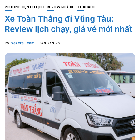
PHƯƠNG TIỆN DU LỊCH
REVIEW NHÀ XE
XE KHÁCH
Xe Toàn Thắng đi Vũng Tàu:
Review lịch chạy, giá vé mới nhất
By
Vexere Team
24/07/2025