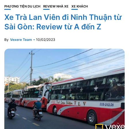
PHƯƠNG TIỆN DU LỊCH
REVIEW NHÀ XE
XE KHÁCH
Xe Trà Lan Viên đi Ninh Thuận từ
Sài Gòn: Review từ A đến Z
By
Vexere Team
10/02/2023