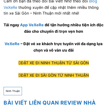
Cảm ơn bạn đã theo dõi bài viết! Nhớ theo dõi
Blog
VeXeRe
thường xuyên để cập nhật thêm nhiều thông
tin xe Sài Gòn – Ninh Thuận mới nhất nhé!
Tải ngay
App VeXeRe
để tận hưởng nhiều tiện ích độc
đáo cho chuyến đi trọn vẹn hơn
VeXeRe
– Đặt vé xe khách trực tuyến với đa dạng lựa
chọn và vô vàn ưu đãi
ĐẶT XE ĐI NINH THUẬN TỪ SÀI GÒN
ĐẶT XE ĐI SÀI GÒN TỪ NINH THUẬN
Ninh Thuận
BÀI VIẾT LIÊN QUAN REVIEW NHÀ