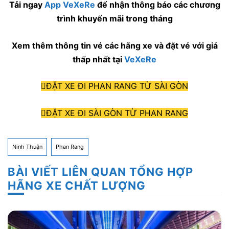
Tải ngay
App VeXeRe
để nhận thông báo các chương
trình khuyến mãi trong tháng
Xem thêm thông tin vé các hãng xe và đặt vé với giá
thấp nhất tại
VeXeRe
ĐẶT XE ĐI PHAN RANG TỪ SÀI GÒN
ĐẶT XE ĐI SÀI GÒN TỪ PHAN RANG
Ninh Thuận
Phan Rang
BÀI VIẾT LIÊN QUAN TỔNG HỢP
HÃNG XE CHẤT LƯỢNG