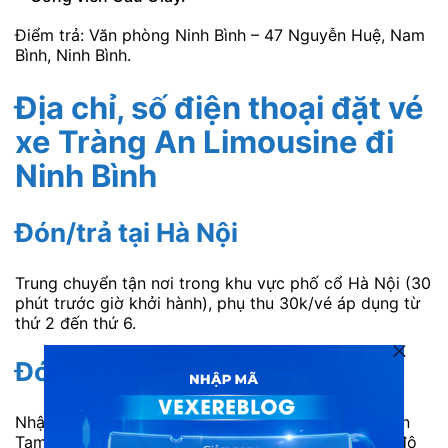
Điểm trả: Văn phòng Ninh Bình – 47 Nguyễn Huệ, Nam
Bình, Ninh Bình.
Địa chỉ, số điện thoại đặt vé
xe Tràng An Limousine đi
Ninh Bình
Đón/trả tại Hà Nội
Trung chuyển tận nơi trong khu vực phố cổ Hà Nội (30
phút trước giờ khởi hành), phụ thu 30k/vé áp dụng từ
thứ 2 đến thứ 6.
Đón/trả tại Ninh Bình
Nhận đón/trả khách tận nơi tại các điểm Bến thuyền
Tam Cốc, Bến thuyền Tràng An, chùa Bái Đính, Cố đô