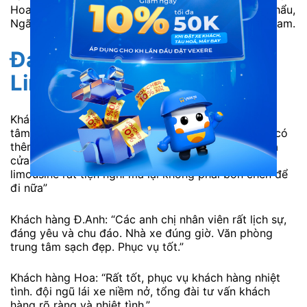
Hoa Lư, Emeralda Resort Ninh Bình, Ngã ba Gián Khẩu,
Ngã ba Thanh Sơn, Tam Điệp, Vườn chim Thung Nham.
Đánh giá xe Tràng An
Limousine từ khách hàng
Khách hàng Long: “Di chuyển thuận tiện ngay trung
tâm xe thoải mái nước uống khăn ướt đầy đủ. Nên có
thêm thu tiền tại chỗ đỡ phải chuyển khoản hoặc ra
cửa hàng tiện lợi gần nhà để thanh toán. Đi xe
limousine rất tiện nghi mà lại không phải bon chen để
đi nữa”
Khách hàng Đ.Anh: “Các anh chị nhân viên rất lịch sự,
đáng yêu và chu đáo. Nhà xe đúng giờ. Văn phòng
trung tâm sạch đẹp. Phục vụ tốt.”
Khách hàng Hoa: “Rất tốt, phục vụ khách hàng nhiệt
tình. đội ngũ lái xe niềm nở, tổng đài tư vấn khách
hàng rõ ràng và nhiệt tình.”