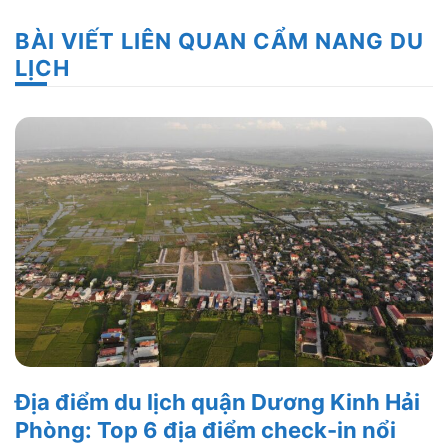
BÀI VIẾT LIÊN QUAN CẨM NANG DU
LỊCH
Địa điểm du lịch quận Dương Kinh Hải
Phòng: Top 6 địa điểm check-in nổi