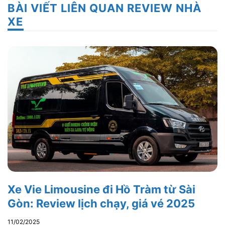
BÀI VIẾT LIÊN QUAN REVIEW NHÀ
XE
Xe Vie Limousine đi Hồ Tràm từ Sài
Gòn: Review lịch chạy, giá vé 2025
11/02/2025