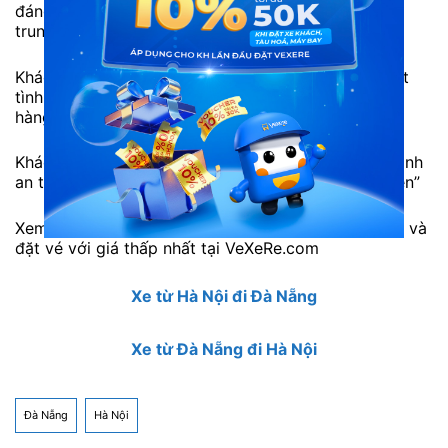
đáng yêu và chu đáo. Nhà xe đúng giờ. Văn phòng
trung tâm sạch đẹp. Phục vụ tốt.”
Khách hàng Hoa: “Rất tốt, phục vụ khách hàng nhiệt
tình. đội ngũ lái xe niềm nở, tổng đài tư vấn khách
hàng rõ ràng và nhiệt tình.”
Khách Hàng D.Ly: “Xe tận tình chu đáo, xe chạy nhanh
an toàn. tôi thấy rất an tâm. sẽ ủng hộ thường xuyên”
Xem thêm thông tin các hãng xe cùng tuyến đường và
đặt vé với giá thấp nhất tại VeXeRe.com
Xe từ Hà Nội đi Đà Nẵng
Xe từ Đà Nẵng đi Hà Nội
Đà Nẵng
Hà Nội