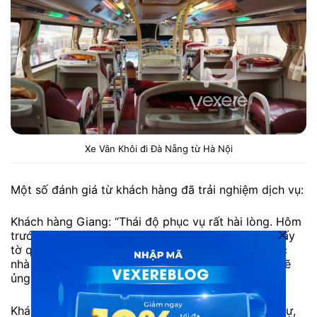
Xe Vân Khôi đi Đà Nẵng từ Hà Nội
Một số đánh giá từ khách hàng đã trải nghiệm dịch vụ:
Khách hàng Giang: “Thái độ phục vụ rất hài lòng. Hôm
trước đi xe Vân Khôi tôi có làm rơi ví có một vài giấy
tờ quan trọng trên xe tưởng mất rồi nhưng đã được
nhà xe liên hệ để trả lại đầy đủ.Cảm ơn nhà xe và sẽ
ủng hộ nhà xe dài dài.”
Khách hàng Đ.Anh: “Các anh chị nhân viên rất lịch sự,