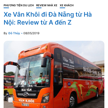
PHƯƠNG TIỆN DU LỊCH
REVIEW NHÀ XE
XE KHÁCH
Xe Vân Khôi đi Đà Nẵng từ Hà
Nội: Review từ A đến Z
By
Đỗ Thủy
08/05/2019