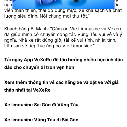
ngày. Tiện cho tôi sắp xếp thời gian, dễ mua vé. Nhân
viên thân thiện, thái độ đúng mực. Xe khá sạch và chất
lượng siêu đỉnh. Nói chung mọi thứ tốt.”
Khách hàng B. Mạnh: “Cảm ơn Vie Limousine và Vexere
đã giúp mình có chuyến công tác Vũng Tàu vui vẻ và ý
nghĩa. Nhà xe rất đúng giờ, tài xế vui tính, nhiệt tình.
Lần sau sẽ tiếp tục ủng hộ Vie Limousine.”
Tải ngay
App VeXeRe
để tận hưởng nhiều tiện ích độc
đáo cho chuyến đi trọn vẹn hơn
Xem thêm thông tin vé các hãng xe và đặt vé với giá
thấp nhất tại
VeXeRe
Xe limousine Sài Gòn đi Vũng Tàu
Xe limousine Vũng Tàu đi Sài Gòn