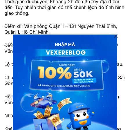
Thời gian di chuyển: Khoảng 2h đến 3h tùy địa điểm
đến. Tuy nhiên thời gian có thể chênh lệch do tình hình
giao thông.
Điểm đi: Văn phòng Quận 1 – 131 Nguyễn Thái Bình,
Quận 1, Hồ Chí Minh.
Điểm đến: Văn phòng Vũng Tàu – 33 Đường 3/2, TP
Vũng Tàu.
Lộ trình: Quận 1 Cao tốc Long Thành Bà Rịa Vũng Tàu.
Chưa hỗ trợ trung chuyển đón/trả khách tận nơi tại Sài
Gòn.
Hỗ trợ trung chuyển đón/trả tận nơi trong Nội thành
Vũng Tàu.
Nhận đón/trả khách trên dọc Quốc lộ 51.
Khách hàng Hằng: “Xe Vie Limousine có chuyến hằng