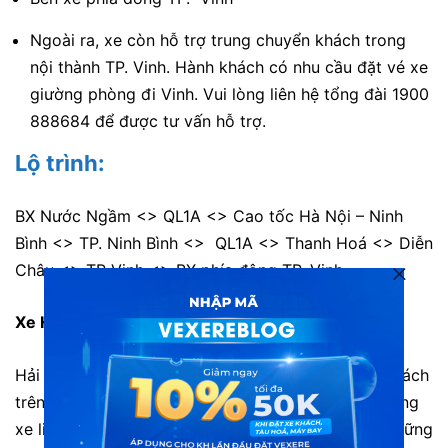
Ngoài ra, xe còn hỗ trợ trung chuyển khách trong
nội thành TP. Vinh. Hành khách có nhu cầu đặt vé xe
giường phòng đi Vinh. Vui lòng liên hệ tổng đài 1900
888684 để được tư vấn hỗ trợ.
Lộ trình:
BX Nước Ngầm <> QL1A <> Cao tốc Hà Nội – Ninh
Bình <> TP. Ninh Bình <> QL1A <> Thanh Hoá <> Diễn
Châu <> TP Vinh <> BX phía đông TP. Vinh.
Xe Hải Bình đi Nghệ An
Hải Bình là cái tên không mấy xa lạ đối với hành khách
trên tuyến đường từ Hà Nội đi Nghệ An. Với hệ thống
xe limousine chất lượng, hãng xe luôn mang đến những