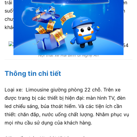
trải nghiệm an toàn và tuyệt vời cho hành khách trên
suốt hành trình. Không những thế, đội ngũ nhân viên
chuyên nghiệp, giàu kinh nghiệm luôn hỗ trợ hành
khách bất cứ lúc nào.
Nội thất xe Hải Bình đi Nghệ An
Thông tin chi tiết
Loại xe: Limousine giường phòng 22 chỗ. Trên xe
được trang bị các thiết bị hiện đại: màn hình TV, đèn
led chiếu sáng, búa thoát hiểm. Và các tiện ích cần
thiết: chăn đắp, nước uống chất lượng. Nhằm phục vụ
mọi nhu cầu sử dụng của khách hàng.