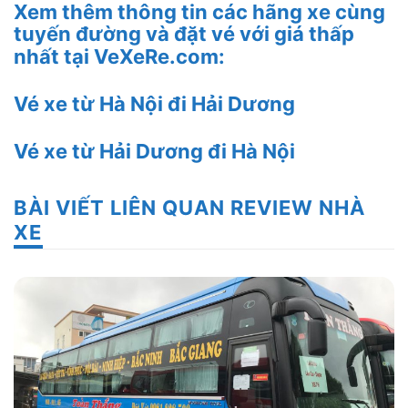
Xem thêm thông tin các hãng xe cùng
tuyến đường và đặt vé với giá thấp
nhất tại
VeXeRe.com
:
Vé xe từ Hà Nội đi Hải Dương
Vé xe từ Hải Dương đi Hà Nội
BÀI VIẾT LIÊN QUAN REVIEW NHÀ
XE