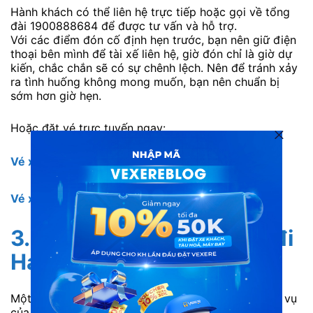
Hành khách có thể liên hệ trực tiếp hoặc gọi về tổng
đài 1900888684 để được tư vấn và hỗ trợ.
Với các điểm đón cố định hẹn trước, bạn nên giữ điện
thoại bên mình để tài xế liên hệ, giờ đón chỉ là giờ dự
kiến, chắc chắn sẽ có sự chênh lệch. Nên để tránh xảy
ra tình huống không mong muốn, bạn nên chuẩn bị
sớm hơn giờ hẹn.
Hoặc đặt vé trực tuyến ngay:
Vé xe Việt Hưng đi Hà Nội từ Hải Dương
Vé xe Việt Hưng đi Hải Dương từ Hà Nội
3. Đánh giá xe Việt Hưng đi
Hải Dương
Một số đánh giá từ khách hàng đã trải nghiệm dịch vụ
của nhà xe: