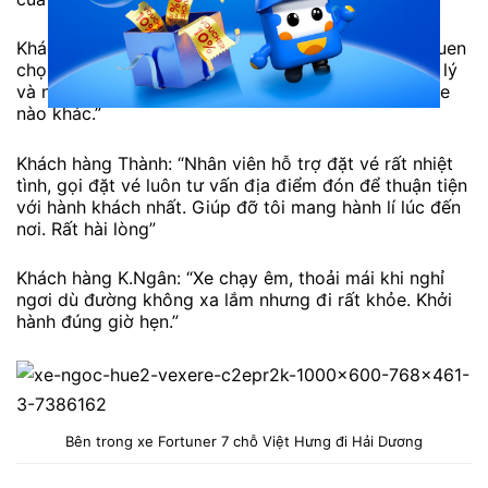
Khách hàng G.Như: “Lúc nào về quê cũng có thói quen
chọn xe Việt Hưng. Chất lượng dịch vụ tốt, giá hợp lý
và nhân viên nhiệt tình. Mình chưa có ý định chọn xe
nào khác.”
Khách hàng Thành: “Nhân viên hỗ trợ đặt vé rất nhiệt
tình, gọi đặt vé luôn tư vấn địa điểm đón để thuận tiện
với hành khách nhất. Giúp đỡ tôi mang hành lí lúc đến
nơi. Rất hài lòng”
Khách hàng K.Ngân: “Xe chạy êm, thoải mái khi nghỉ
ngơi dù đường không xa lắm nhưng đi rất khỏe. Khởi
hành đúng giờ hẹn.”
Bên trong xe Fortuner 7 chỗ Việt Hưng đi Hải Dương