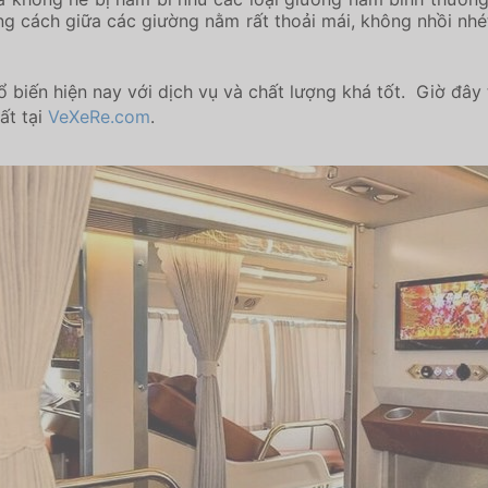
 cách giữa các giường nằm rất thoải mái, không nhồi nhé
ổ biến hiện nay với dịch vụ và chất lượng khá tốt. Giờ đây
ất tại
VeXeRe.com
.