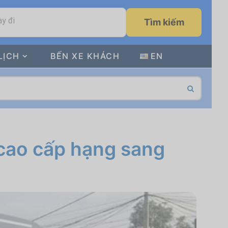
y đi
Tìm kiếm
LỊCH
BẾN XE KHÁCH
EN
 cao cấp hạng sang