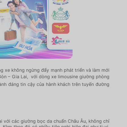
ãng xe không ngừng đẩy mạnh phát triển và làm mới
Gòn – Gia Lai, với dòng xe limousine giường phòng
ành đáng tin cậy của hành khách trên tuyến đường
ại với các giường bọc da chuẩn Châu Âu, không chỉ
Kèm theo đó có nhiều tiện nghi hiện đại như ti-vi,