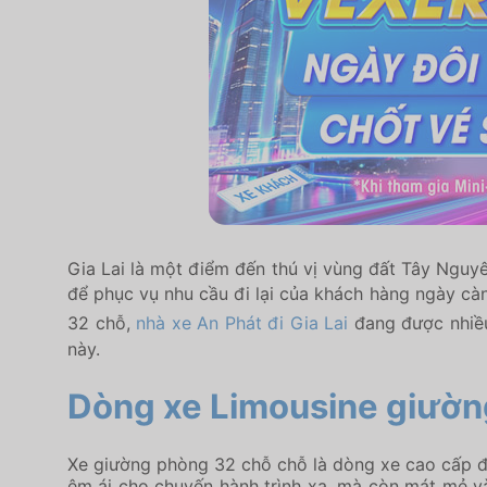
Gia Lai là một điểm đến thú vị vùng đất Tây Nguy
để phục vụ nhu cầu đi lại của khách hàng ngày cà
32 chỗ,
nhà xe An Phát đi Gia Lai
đang được nhiều
này.
Dòng xe Limousine giường
Xe giường phòng 32 chỗ chỗ là dòng xe cao cấp đư
êm ái cho chuyến hành trình xa, mà còn mát mẻ và 