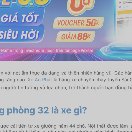
ên với nét ẩm thực đa dạng và thiên nhiên hùng vĩ. Các h
ng tăng cao.
Xe An Phát
là hãng xe chuyên chạy tuyến Sài 
 người tin tưởng và lựa chọn, trở thành người bạn đồng h
 phòng 32 là xe gì?
ợc cải tiến từ xe giường nằm 44 chỗ. Nội thất được làm l
không hề bị hầm bí như các loại giường nằm bình thường. 