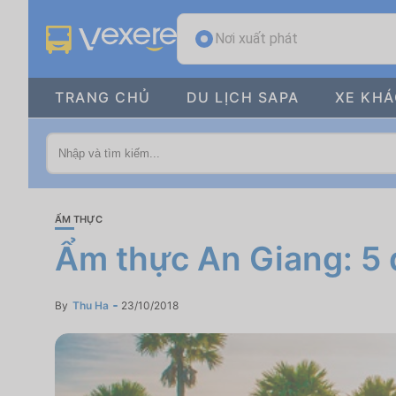
Nơi xuất phát
TRANG CHỦ
DU LỊCH SAPA
XE KH
ẨM THỰC
Ẩm thực An Giang: 5
By
Thu Ha
23/10/2018