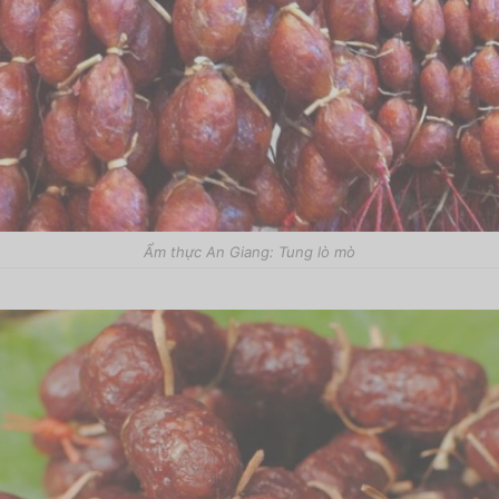
Ẩm thực An Giang: Tung lò mò