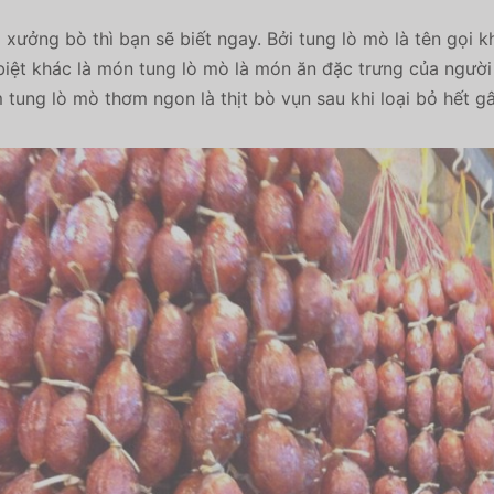
p xưởng bò thì bạn sẽ biết ngay. Bởi tung lò mò là tên gọi
iệt khác là món tung lò mò là món ăn đặc trưng của người
àm tung lò mò thơm ngon là thịt bò vụn sau khi loại bỏ hết