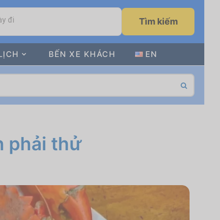
y đi
Tìm kiếm
LỊCH
BẾN XE KHÁCH
EN
 phải thử