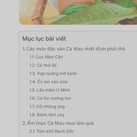
Mục lục bài viết
Các món đặc sản Cà Mau nhất định phải thử
Cua Năm Căn
Cá thòi lòi
Vọp nướng mỡ hành
Ốc len xào dừa
Lẩu mắm U Minh
Cá lóc nướng trui
Gỏi nhộng ong
Bánh tằm cay
Ẩm thực Cà Mau mua làm quà
Tôm khô Rạch Gốc