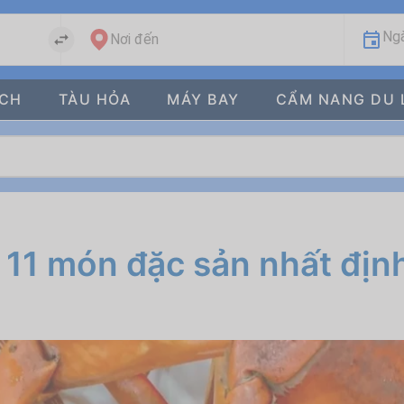
Ngà
Nơi đến
ÁCH
TÀU HỎA
MÁY BAY
CẨM NANG DU 
11 món đặc sản nhất định