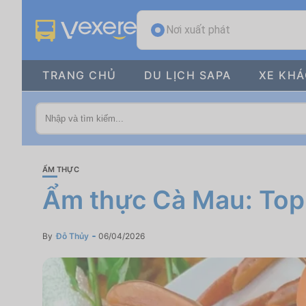
Nơi xuất phát
TRANG CHỦ
DU LỊCH SAPA
XE KH
ẨM THỰC
Ẩm thực Cà Mau: Top 
By
Đỗ Thủy
06/04/2026