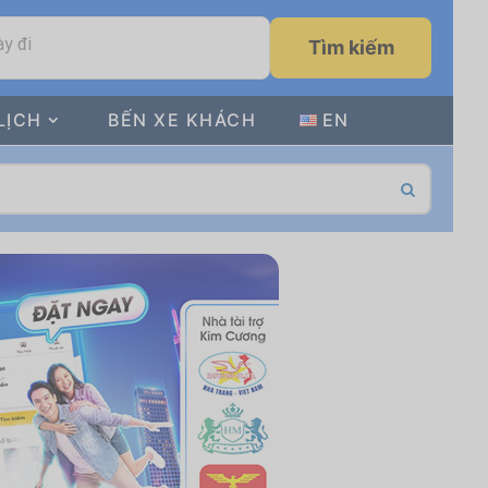
y đi
Tìm kiếm
LỊCH
BẾN XE KHÁCH
EN