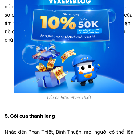
nóng dầu trên chảo, phi thơm tỏi rồi cho cá vào xào
sơ qua để thịt cá săn lại. Đây là món ngon đặc sản của
ẩm thực Phan Thiết, còn gì vui hơn cùng gia đình, bạn
bè quây quần bên nồi lẩu thơm ngon nghi ngút khói
chứ?
Lẩu cá Bớp, Phan Thiết
Lẩu cá Bớp, Phan Thiết
5. Gỏi cua thanh long
Nhắc đến Phan Thiết, Bình Thuận, mọi người có thể liên