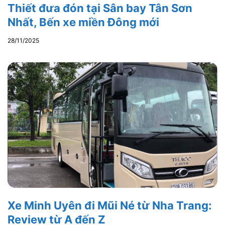
Thiết đưa đón tại Sân bay Tân Sơn
Nhất, Bến xe miền Đông mới
28/11/2025
Xe Minh Uyên đi Mũi Né từ Nha Trang:
Review từ A đến Z