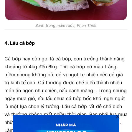
Bánh tráng mắm ruốc, Phan Thiết
4. Lẩu cá bớp
Cá bớp hay còn gọi là cá bóp, con trưởng thành nặng
khoảng từ 4kg đến 6kg. Thịt cá bớp có màu trắng,
mềm nhưng không bở, có vị ngọt tự nhiên nên có giá
trị kinh tế cao. Cá thường được chế biến thành nhiều
món ăn ngon như chiên, nấu canh măng… Trong những
ngày mưa gió, nồi lẩu chua cá bớp bốc khói nghi ngút
là một lựa chọn lý tưởng. Lẩu cá bớp rất dễ chế biến
và thường không mất nhiều thời gian. Bạn phải lựa mua
những con cá còn tương ngon, thịt cá còn săn chắc.
Làm sạch cá, thái cá thành từng khúc vừa ăn. Làm