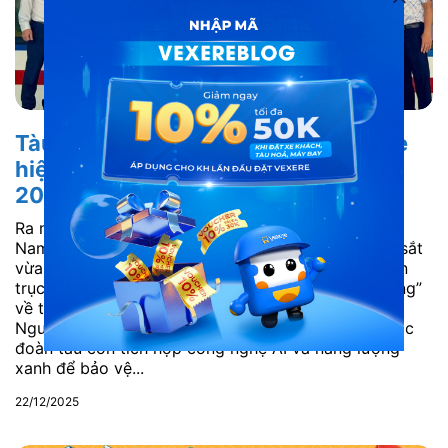
Tàu hỏa Bắc – Nam ra mắt 162 toa xe
hiện đại: Trải nghiệm mới cho Tết
2026
Ra mắt 162 toa xe hiện đại trên tuyến tàu hỏa Bắc
Nam: Trải nghiệm mới cho Tết 2026 Ngành đường sắt
vừa chính thức khánh thành 162 toa xe hiện đại trên
trục Bắc – Nam, hứa hẹn mang đến cuộc “cách mạng”
về trải nghiệm di chuyển cho hành khách dịp Tết
Nguyên đán 2026. Không chỉ đẹp hơn, sạch hơn, các
đoàn tàu còn tích hợp công nghệ AI và năng lượng
xanh để bảo vệ...
22/12/2025