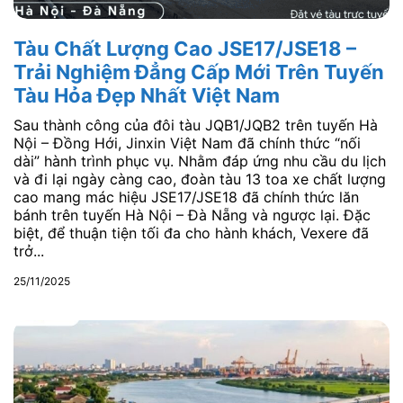
Tàu Chất Lượng Cao JSE17/JSE18 –
Trải Nghiệm Đẳng Cấp Mới Trên Tuyến
Tàu Hỏa Đẹp Nhất Việt Nam
Sau thành công của đôi tàu JQB1/JQB2 trên tuyến Hà
Nội – Đồng Hới, Jinxin Việt Nam đã chính thức “nối
dài” hành trình phục vụ. Nhằm đáp ứng nhu cầu du lịch
và đi lại ngày càng cao, đoàn tàu 13 toa xe chất lượng
cao mang mác hiệu JSE17/JSE18 đã chính thức lăn
bánh trên tuyến Hà Nội – Đà Nẵng và ngược lại. Đặc
biệt, để thuận tiện tối đa cho hành khách, Vexere đã
trở...
25/11/2025