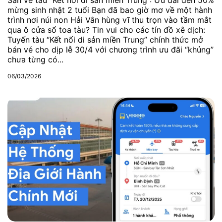
Săn vé tàu “Kết nối di sản miền Trung”: Ưu đãi đến 50%
mừng sinh nhật 2 tuổi Bạn đã bao giờ mơ về một hành
trình nơi núi non Hải Vân hùng vĩ thu trọn vào tầm mắt
qua ô cửa sổ toa tàu? Tin vui cho các tín đồ xê dịch:
Tuyến tàu “Kết nối di sản miền Trung” chính thức mở
bán vé cho dịp lễ 30/4 với chương trình ưu đãi “khủng”
chưa từng có...
06/03/2026