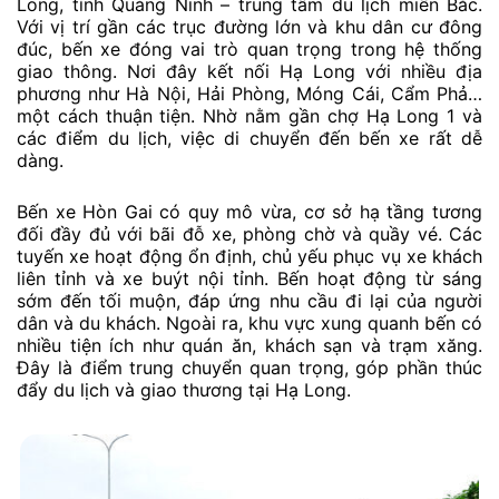
Long, tỉnh Quảng Ninh – trung tâm du lịch miền Bắc.
Với vị trí gần các trục đường lớn và khu dân cư đông
đúc, bến xe đóng vai trò quan trọng trong hệ thống
giao thông. Nơi đây kết nối Hạ Long với nhiều địa
phương như Hà Nội, Hải Phòng, Móng Cái, Cẩm Phả…
một cách thuận tiện. Nhờ nằm gần chợ Hạ Long 1 và
các điểm du lịch, việc di chuyển đến bến xe rất dễ
dàng.
Bến xe Hòn Gai có quy mô vừa, cơ sở hạ tầng tương
đối đầy đủ với bãi đỗ xe, phòng chờ và quầy vé. Các
tuyến xe hoạt động ổn định, chủ yếu phục vụ xe khách
liên tỉnh và xe buýt nội tỉnh. Bến hoạt động từ sáng
sớm đến tối muộn, đáp ứng nhu cầu đi lại của người
dân và du khách. Ngoài ra, khu vực xung quanh bến có
nhiều tiện ích như quán ăn, khách sạn và trạm xăng.
Đây là điểm trung chuyển quan trọng, góp phần thúc
đẩy du lịch và giao thương tại Hạ Long.