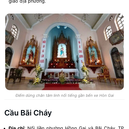
giáo địa phương.
Điểm dừng chân tâm linh nổi tiếng gần bến xe Hòn Gai
Cầu Bãi Cháy
Địa chỉ
:
Nối liền phường Hồng Gai và Bãi Cháy, TP.