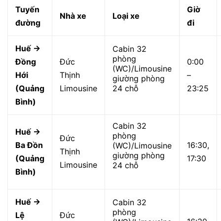
Tuyến
Giờ
Nhà xe
Loại xe
đường
đi
Huế →
Cabin 32
phòng
Đồng
Đức
0:00
(WC)/Limousine
Hới
Thịnh
–
giường phòng
(Quảng
Limousine
24 chỗ
23:25
Bình)
Cabin 32
Huế →
phòng
Đức
Ba Đồn
16:30,
(WC)/Limousine
Thịnh
giường phòng
(Quảng
17:30
Limousine
24 chỗ
Bình)
Huế →
Cabin 32
phòng
Lệ
Đức