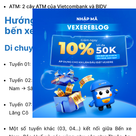
ATM: 2 cây ATM của Vietcombank và BIDV
Hướng dẫn di chuyển đến
bến xe phía Bắc Huế
Di chuyển bằng xe buýt nội tỉnh
Tuyến 01: Kết nối với Bến xe phía Nam Huế
Tuyến 02: Chạy từ Bến xe phía Bắc → Bến xe phía
Nam → Sân bay Phú Bài
Tuyến 07: Bến xe phía Bắc → Sân bay Phú Bài →
Lăng Cô
Một số tuyến khác (03, 04…) kết nối giữa Bến xe