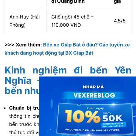
đi Quảng Bình
giá
Anh Huy (Hải
Ghế ngồi 45 chỗ –
4.5/5
Phòng)
110.000 VNĐ
>>> Xem thêm:
Bến xe Giáp Bát ở đâu? Các tuyến xe
khách đang hoạt động tại BX Giáp Bát
Kinh nghiệm đi bến Yên
Nghĩa – Đón xe khách tại
bến như thế nào?
Chuẩn bị trước khi đến bến:
Bạn cần kiểm tra kỹ
thông tin chuyến xe mà bạn đã đặt vé. Và nên đến
bến trước khoảng 30 phút giờ khởi hành để làm các
thủ tục đổi vé và chuẩn bị lên xe.