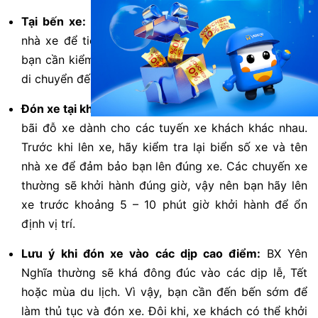
Tại bến xe:
Sau khi đến bến, hãy tìm quầy vé của
nhà xe để tiến hành đổi vé. Sau khi nhận được vé,
bạn cần kiểm tra lại thông tin một lần nữa trước khi
di chuyển đến khu vực đón xe khách.
Đón xe tại khu vực đỗ xe:
Bến xe Yên Nghĩa có nhiều
bãi đỗ xe dành cho các tuyến xe khách khác nhau.
Trước khi lên xe, hãy kiểm tra lại biển số xe và tên
nhà xe để đảm bảo bạn lên đúng xe. Các chuyến xe
thường sẽ khởi hành đúng giờ, vậy nên bạn hãy lên
xe trước khoảng 5 – 10 phút giờ khởi hành để ổn
định vị trí.
Lưu ý khi đón xe vào các dịp cao điểm:
BX Yên
Nghĩa thường sẽ khá đông đúc vào các dịp lễ, Tết
hoặc mùa du lịch. Vì vậy, bạn cần đến bến sớm để
làm thủ tục và đón xe. Đôi khi, xe khách có thể khởi