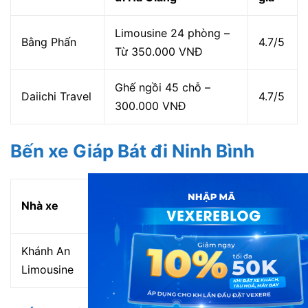
Limousine 24 phòng –
Bằng Phấn
4.7/5
Từ 350.000 VNĐ
Ghế ngồi 45 chỗ –
Daiichi Travel
4.7/5
300.000 VNĐ
Bến xe Giáp Bát đi Ninh Bình
Giá vé từ BX Giáp Bát
Đánh
Nhà xe
đi Ninh Bình
giá
Khánh An
Limousine 9 chỗ –
4.4/5
Limousine
155.000 VNĐ