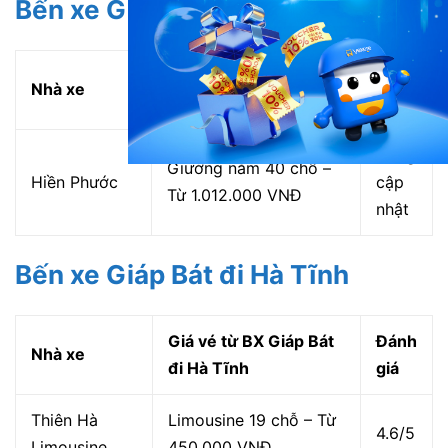
Bến xe Giáp Bát đi Sài Gòn
Giá vé từ BX Giáp Bát
Đánh
Nhà xe
đi Sài Gòn
giá
Đang
Giường nằm 40 chỗ –
Hiền Phước
cập
Từ 1.012.000 VNĐ
nhật
Bến xe Giáp Bát đi Hà Tĩnh
Giá vé từ BX Giáp Bát
Đánh
Nhà xe
đi Hà Tĩnh
giá
Thiên Hà
Limousine 19 chỗ – Từ
4.6/5
Limousine
450.000 VNĐ