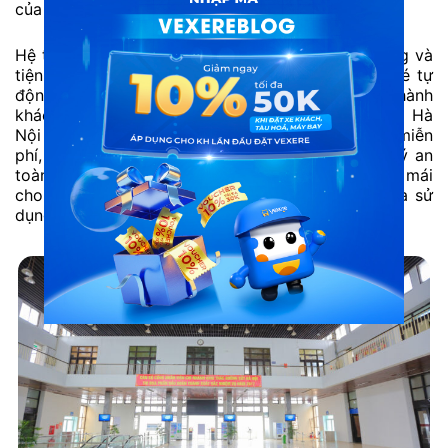
của thủ đô trong tương lai.
Hệ thống cơ sở vật chất tại ga Hà Nội rất đa dạng và
tiện nghi, bao gồm phòng chờ rộng rãi, phòng vé tự
động hiện đại, cùng phòng chờ quốc tế dành cho hành
khách đi các tuyến liên vận quốc tế. Ngoài ra, ga Hà
Nội còn cung cấp nhiều dịch vụ tiện ích như wifi miễn
phí, quầy ăn uống phong phú, khu vực gửi hành lý an
toàn, mang đến trải nghiệm thuận tiện và thoải mái
cho mọi hành khách khi mua vé tàu ga Hà Nội và sử
dụng dịch vụ tại đây.