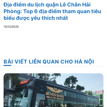
Địa điểm du lịch quận Lê Chân Hải
Phòng: Top 6 địa điểm tham quan tiêu
biểu được yêu thích nhất
15/12/2025
BÀI VIẾT LIÊN QUAN CHO HÀ NỘI