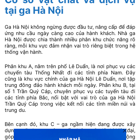
tại ga Hà Nội
Ga Hà Nội không ngừng được đầu tư, nâng cấp để đáp
ứng nhu cầu ngày càng cao của hành khách. Nhà ga
Hà Nội được chia thành nhiều phân khu chức năng rõ
ràng, mỗi khu vực đảm nhận vai trò riêng biệt trong hệ
thống vận hành.
Phân khu A, nằm trên phố Lê Duẩn, là nơi phục vụ các
chuyến tàu Thống Nhất đi các tỉnh phía Nam. Đây
cũng là khu vực chính của ga Hà Nội Lê Duẩn, nơi tập
trung đông đảo hành khách mỗi ngày. Phân khu B, tại
số 1 Trần Quý Cáp, chuyên phục vụ các tuyến tàu đi
các tỉnh phía Bắc, nổi bật với vai trò của ga Hà Nội
Trần Quý Cáp trong việc kết nối các tỉnh miền núi và
trung du.
Bên cạnh đó, khu C – ga ngầm hiện đang được xây
dựng – sẽ phục vụ các tuyến đường sắt đô thị hiện đại,
góp phần hoàn thiện mạng lưới giao thông công cộng