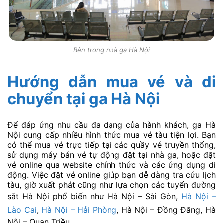
Bên trong nhà ga Hà Nội
Hướng dẫn mua vé và di
chuyển tại ga Hà Nội
Để đáp ứng nhu cầu đa dạng của hành khách, ga Hà
Nội cung cấp nhiều hình thức mua vé tàu tiện lợi. Bạn
có thể mua vé trực tiếp tại các quầy vé truyền thống,
sử dụng máy bán vé tự động đặt tại nhà ga, hoặc đặt
vé online qua website chính thức và các ứng dụng di
động. Việc đặt vé online giúp bạn dễ dàng tra cứu lịch
tàu, giờ xuất phát cũng như lựa chọn các tuyến đường
sắt Hà Nội phổ biến như Hà Nội – Sài Gòn,
Hà Nội –
Lào Cai
,
Hà Nội – Hải Phòng
, Hà Nội – Đồng Đăng, Hà
Nội – Quan Triều.