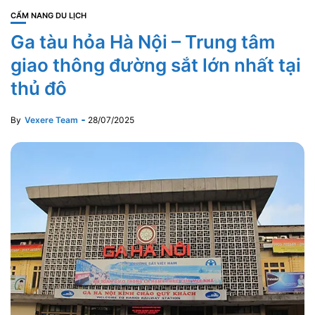
CẨM NANG DU LỊCH
Ga tàu hỏa Hà Nội – Trung tâm
giao thông đường sắt lớn nhất tại
thủ đô
By
Vexere Team
28/07/2025