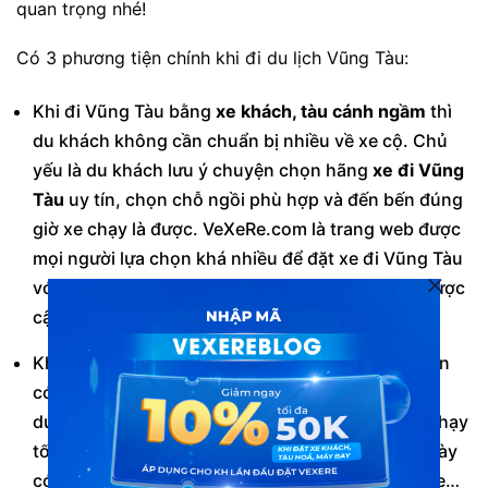
quan trọng nhé!
Có 3 phương tiện chính khi đi du lịch Vũng Tàu:
Khi đi Vũng Tàu bằng
xe khách, tàu cánh ngầm
thì
du khách không cần chuẩn bị nhiều về xe cộ. Chủ
yếu là du khách lưu ý chuyện chọn hãng
xe đi Vũng
Tàu
uy tín, chọn chỗ ngồi phù hợp và đến bến đúng
giờ xe chạy là được. VeXeRe.com là trang web được
mọi người lựa chọn khá nhiều để đặt xe đi Vũng Tàu
với tất cả các loại xe, tuyến đường và lịch trình được
cập nhật đầy đủ nhất.
Khi đi phượt Vũng Tàu bằng xe máy, du khách cần
có sự chuẩn bị kỹ càng về phương tiện như bảo
dưỡng xe, thay nhớt, thay dầu… để đảm bảo xe chạy
tốt. Trong trường hợp đi Vũng Tàu vào những ngày
có thể có mưa, du khách nên kiểm tra bugi, lốp xe…