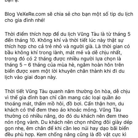
Blog VeXeRe.com sẽ chia sẻ cho bạn một số tip du lịch
cho gia đình nhé!
Thời điểm thích hợp để du lịch Vũng Tàu là từ tháng 5
đến tháng 10. Không khí và thời tiết lúc này thật sự
thích hợp cho cả trẻ nhỏ và người già. Là thời gian có
bầu không khí trong lành, mát mẻ và dễ chịu nhất,
trong đó có 2 tháng được nhiều người lựa chọn là
tháng 5 – 6 tháng của mùa hè, ngắm hoàn hôn trên
biển được xem một lời khuyên chân thành khi đi du
lịch vào giai đoạn này.
Thời tiết Vũng Tàu quanh năm thường ôn hòa, dễ chịu
vì thế gia đình bạn chỉ cần mang các loại quần áo
thoáng mát, thấm mồ hôi, đồ bơi. Cẩn thận hơn, du
khách có thể đem theo áo khoác mỏng. Vũng Tàu
thường có nhiều nắng, do đó du khách nên đem theo
nón rộng vành. Du khách nên chọn những đôi giày dép
gọn nhẹ, êm chân để khi cần leo núi hay dạo bãi biển
đều phù hợp. Kem chống nắng cũng là đồ vật cực kì