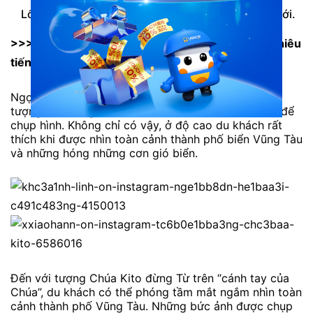
Lốp xe đã mòn thì nên thay toàn bộ săm lốp xe mới.
>>> Tham khảo thêm: Sài Gòn đi Vũng Tàu bao nhiêu
tiếng?
Ngọn Hải Đăng được xem là một trong những biểu
tượng của Vũng Tàu. Thu hút rất nhiều bạn trẻ đến để
chụp hình. Không chỉ có vậy, ở độ cao du khách rất
thích khi được nhìn toàn cảnh thành phố biển Vũng Tàu
và những hóng những cơn gió biển.
Đến với tượng Chúa Kito đừng Từ trên “cánh tay của
Chúa”, du khách có thể phóng tầm mắt ngắm nhìn toàn
cảnh thành phố Vũng Tàu. Những bức ảnh được chụp