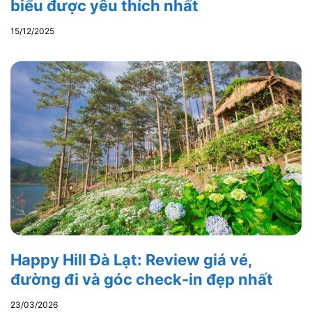
biểu được yêu thích nhất
15/12/2025
Happy Hill Đà Lạt: Review giá vé,
đường đi và góc check-in đẹp nhất
23/03/2026