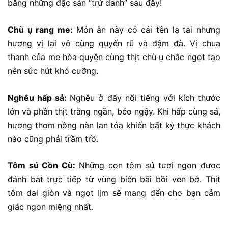
bằng những đặc sản “trứ danh” sau đây!
Chù ụ rang me:
Món ăn này có cái tên lạ tai nhưng
hương vị lại vô cùng quyến rũ và đậm đà. Vị chua
thanh của me hòa quyện cùng thịt chù ụ chắc ngọt tạo
nên sức hút khó cưỡng.
Nghêu hấp sả:
Nghêu ở đây nổi tiếng với kích thước
lớn và phần thịt trắng ngần, béo ngậy. Khi hấp cùng sả,
hương thơm nồng nàn lan tỏa khiến bất kỳ thực khách
nào cũng phải trầm trồ.
Tôm sú Cồn Cù:
Những con tôm sú tươi ngon được
đánh bắt trực tiếp từ vùng biển bãi bồi ven bờ. Thịt
tôm dai giòn và ngọt lịm sẽ mang đến cho bạn cảm
giác ngon miệng nhất.