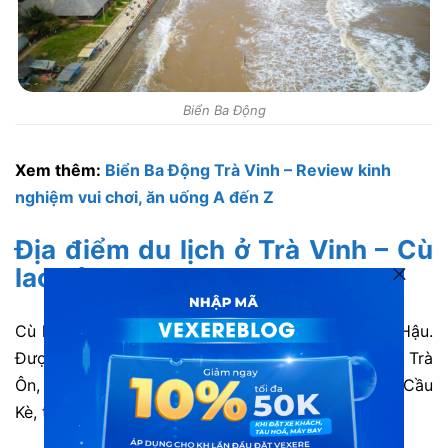
Biển Ba Động
Xem thêm:
Biển Ba Động Trà Vinh – Review kinh
nghiệm vui chơi, ăn uống A đến Z
Địa điểm du lịch ở Trà Vinh – Cù
lao Tân Quy
Cù lao Tân Quy là một cù lao nhỏ nằm giữa sông Hậu.
Được chia thành hai phần: phần lớn thuộc huyện Trà
Ôn, tỉnh Vĩnh Long và một phần nhỏ thuộc huyện Cầu
Kè, tỉnh Trà Vinh.