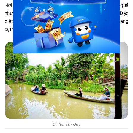
Nơi này nổi tiếng với những vườn cây ăn trái trĩu quả
như: chôm chôm, nhãn, sầu riêng, măng cụt,… Đặc
biệt, măng cụt Tân Quy được mệnh danh là “vua măng
cụt” bởi chất lượng cao, hương vị thơm ngon.
Cù lao Tân Quy