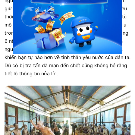
người yêu thích lịch sử. Nhà Lao Cây Dừa là nơi giam
giữ tù nhân chính trị trong chiến tranh Việt Nam nhiều
thời kì. Nơi đây từng giam giữ 32,000 tù nhân. Nhà tù
mô tả lại những cực hình tra tấn mà tù nhân phải chịu
trong thời gian giam cầm. Nhà tù tồn tại trong khoảng
6 năm đã có hơn 4000 người chết, hàng chục nghìn
người bị tàn phế vĩnh viễn. Thấy được những mô tả,
khiến bạn tự hào hơn về tinh thần yêu nước của dân ta.
Dù có bị tra tấn dã man đến chết cũng không hé răng
tiết lộ thông tin nửa lời.