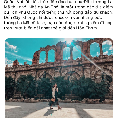
Quốc. Với lối kiến trúc độc đáo tựa như Đấu trường La
Mã thu nhỏ. Nhà ga An Thới là một trong các địa điểm
du lịch Phú Quốc nổi tiếng thu hút đông đảo du khách.
Đến đây, không chỉ được check-in với những bức
tường La Mã cổ kính, bạn còn được trải nghiệm đi cáp
treo vượt biển dài nhất thế giới đến Hòn Thơm.