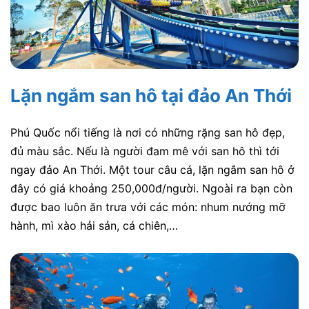
Lặn ngắm san hô tại đảo An Thới
Phú Quốc nổi tiếng là nơi có những rặng san hô đẹp,
đủ màu sắc. Nếu là người đam mê với san hô thì tới
ngay đảo An Thới. Một tour câu cá, lặn ngắm san hô ở
đây có giá khoảng 250,000đ/người. Ngoài ra bạn còn
được bao luôn ăn trưa với các món: nhum nướng mỡ
hành, mì xào hải sản, cá chiên,…