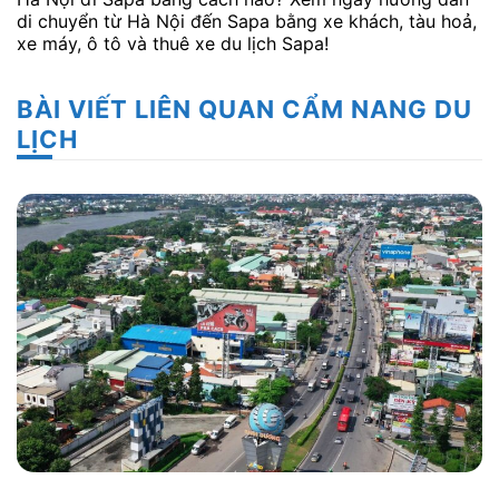
di chuyển từ Hà Nội đến Sapa bằng xe khách, tàu hoả,
xe máy, ô tô và thuê xe du lịch Sapa!
BÀI VIẾT LIÊN QUAN CẨM NANG DU
LỊCH