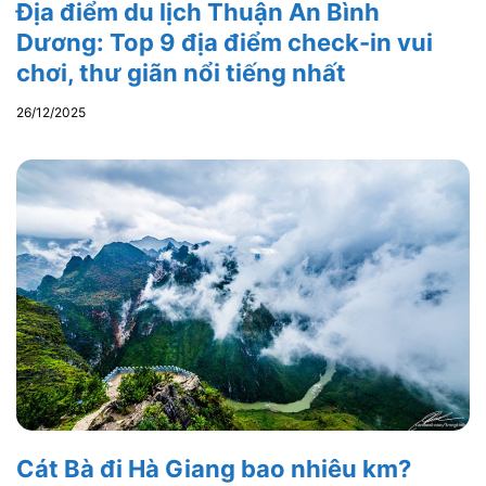
Địa điểm du lịch Thuận An Bình
Dương: Top 9 địa điểm check-in vui
chơi, thư giãn nổi tiếng nhất
26/12/2025
Cát Bà đi Hà Giang bao nhiêu km?