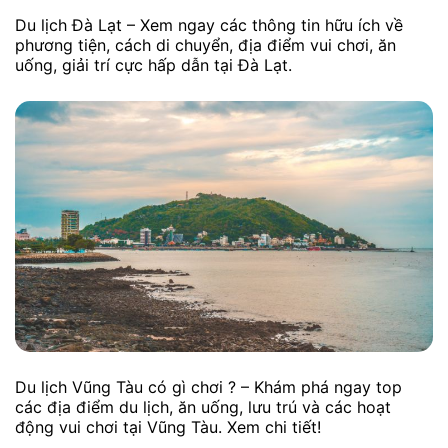
Du lịch Đà Lạt – Xem ngay các thông tin hữu ích về
phương tiện, cách di chuyển, địa điểm vui chơi, ăn
uống, giải trí cực hấp dẫn tại Đà Lạt.
Du lịch Vũng Tàu có gì chơi ? – Khám phá ngay top
các địa điểm du lịch, ăn uống, lưu trú và các hoạt
động vui chơi tại Vũng Tàu. Xem chi tiết!