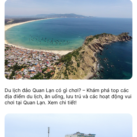
Du lịch đảo Quan Lạn có gì chơi? – Khám phá top các
địa điểm du lịch, ăn uống, lưu trú và các hoạt động vui
chơi tại Quan Lạn. Xem chi tiết!