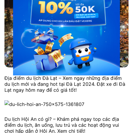
Địa điểm du lịch Đà Lạt – Xem ngay những địa điểm
du lịch mới và đang hot tại Đà Lạt 2024. Đặt xe đi Đà
Lạt ngay hôm nay để có giá tốt!
Du lịch Hội An có gì? – Khám phá ngay top các địa
điểm du lịch, ăn uống, lưu trú và các hoạt động vui
chơi hấp dẫn ở Hội An. Xem chi tiết!