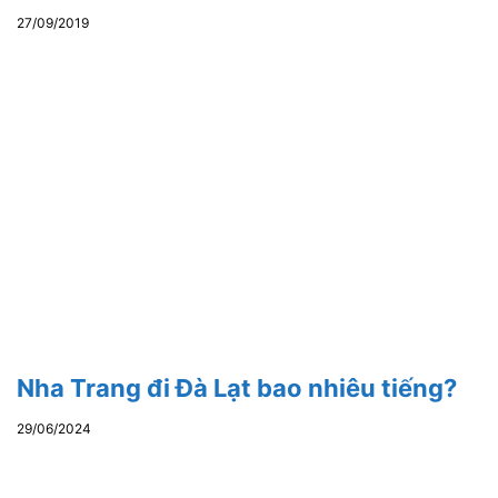
27/09/2019
Nha Trang đi Đà Lạt bao nhiêu tiếng?
29/06/2024