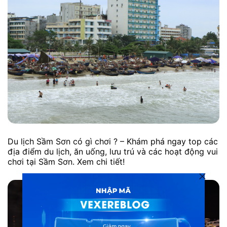
Du lịch Sầm Sơn có gì chơi ? – Khám phá ngay top các
địa điểm du lịch, ăn uống, lưu trú và các hoạt động vui
chơi tại Sầm Sơn. Xem chi tiết!