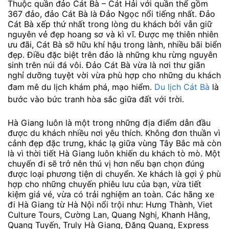
Thuộc quần đảo Cát Bà – Cát Hải với quần thể gồm
367 đảo, đảo Cát Bà là Đảo Ngọc nổi tiếng nhất. Đảo
Cát Bà xếp thứ nhất trong lòng du khách bởi vẫn giữ
nguyên vẻ đẹp hoang sơ và kì vĩ. Được mẹ thiên nhiên
ưu đãi, Cát Bà sỡ hữu khí hậu trong lành, nhiều bãi biển
đẹp. Điều đặc biệt trên đảo là những khu rừng nguyên
sinh trên núi đá vôi. Đảo Cát Bà vừa là nơi thư giãn
nghỉ dưỡng tuyệt vời vừa phù hợp cho những du khách
đam mê du lịch khám phá, mạo hiểm.
Du lịch Cát Bà
là
bước vào bức tranh hòa sắc giữa đất với trời.
Hà Giang luôn là một trong những địa điểm dẫn đầu
được du khách nhiều nơi yêu thích. Không đơn thuần vì
cảnh đẹp đặc trưng, khác lạ giữa vùng Tây Bắc mà còn
là vì thời tiết Hà Giang luôn khiến du khách tò mò. Một
chuyến đi sẽ trở nên thú vị hơn nếu bạn chọn đúng
được loại phương tiện di chuyển. Xe khách là gợi ý phù
hợp cho những chuyến phiêu lưu của bạn, vừa tiết
kiệm giá vé, vừa có trải nghiệm an toàn. Các hãng xe
đi Hà Giang từ Hà Nội nổi trội như: Hưng Thành, Viet
Culture Tours, Cường Lan, Quang Nghị, Khanh Hằng,
Quang Tuyến, Truly Hà Giang, Đăng Quang, Express