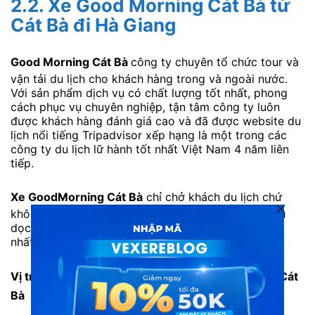
2.2.
Xe Good Morning Cát Bà
từ
Cát Bà đi Hà Giang
Good Morning Cát Bà
công ty chuyên tổ chức tour và
vận tải du lịch cho khách hàng trong và ngoài nước.
Với sản phẩm dịch vụ có chất lượng tốt nhất, phong
cách phục vụ chuyên nghiệp, tận tâm công ty luôn
được khách hàng đánh giá cao và đã được website du
lịch nổi tiếng Tripadvisor xếp hạng là một trong các
công ty du lịch lữ hành tốt nhất Việt Nam 4 năm liên
tiếp.
Xe GoodMorning Cát Bà
chỉ chở khách du lịch chứ
không chở hàng hóa và hoàn toàn không bắt khách
dọc đường. Đây là hãng xe chuyên nghiệp nhất, tốt
nhất nhất trên tuyến Hà Nội – Cát Bà.
Vị trí điểm đón và điểm trả của xe Good Morning Cát
Bà