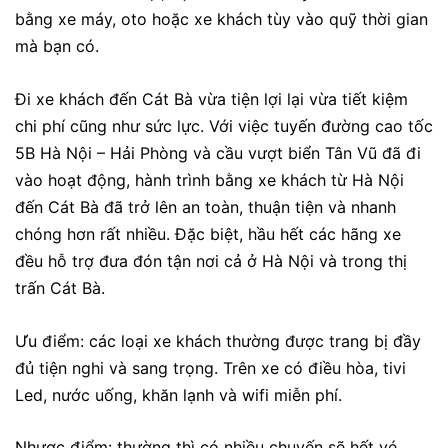
bằng xe máy, oto hoặc xe khách tùy vào quỹ thời gian
mà bạn có.
Đi xe khách đến Cát Bà vừa tiện lợi lại vừa tiết kiệm
chi phí cũng như sức lực. Với việc tuyến đường cao tốc
5B Hà Nội – Hải Phòng và cầu vượt biển Tân Vũ đã đi
vào hoạt động, hành trình bằng xe khách từ Hà Nội
đến Cát Bà đã trở lên an toàn, thuận tiện và nhanh
chóng hơn rất nhiều. Đặc biệt, hầu hết các hãng xe
đều hỗ trợ đưa đón tận nơi cả ở Hà Nội và trong thị
trấn Cát Bà.
Ưu điểm: các loại xe khách thường được trang bị đầy
đủ tiện nghi và sang trọng. Trên xe có điều hòa, tivi
Led, nước uống, khăn lạnh và wifi miễn phí.
Nhược điểm: thường thì có nhiều chuyến sẽ hết vé