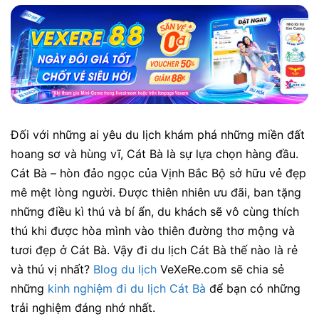
Đối với những ai yêu du lịch khám phá những miền đất
hoang sơ và hùng vĩ, Cát Bà là sự lựa chọn hàng đầu.
Cát Bà – hòn đảo ngọc của Vịnh Bắc Bộ sở hữu vẻ đẹp
mê mệt lòng người. Được thiên nhiên ưu đãi, ban tặng
những điều kì thú và bí ẩn, du khách sẽ vô cùng thích
thú khi được hòa mình vào thiên đường thơ mộng và
tươi đẹp ở Cát Bà. Vậy đi du lịch Cát Bà thế nào là rẻ
và thú vị nhất?
Blog du lịch
VeXeRe.com
sẽ chia sẻ
những
kinh nghiệm đi du lịch Cát Bà
để bạn có những
trải nghiệm đáng nhớ nhất.