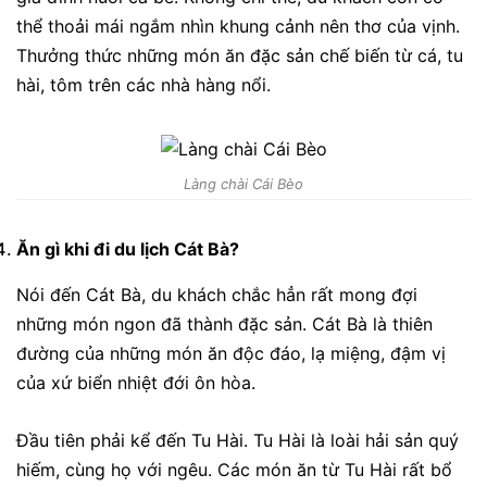
thể thoải mái ngắm nhìn khung cảnh nên thơ của vịnh.
Thưởng thức những món ăn đặc sản chế biến từ cá, tu
hài, tôm trên các nhà hàng nổi.
Làng chài Cái Bèo
Ăn gì khi đi du lịch Cát Bà?
Nói đến Cát Bà, du khách chắc hẳn rất mong đợi
những món ngon đã thành đặc sản. Cát Bà là thiên
đường của những món ăn độc đáo, lạ miệng, đậm vị
của xứ biển nhiệt đới ôn hòa.
Đầu tiên phải kể đến Tu Hài. Tu Hài là loài hải sản quý
hiếm, cùng họ với ngêu. Các món ăn từ Tu Hài rất bổ