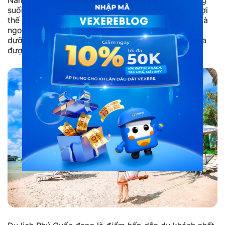
suối yên bình cùng nhiều hải sản độc đáo chính là lợi
thế tuyệt vời thu hút rất nhiều khách du lịch trong và
ngoài nước. Cuối tháng 4 vừa qua, quần thể nghỉ
dưỡng, vui chơi, giải trí Phú Quốc United Center vừa
được khai…