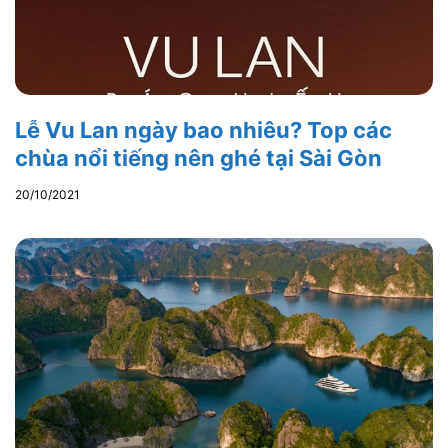
Lễ Vu Lan ngày bao nhiêu? Top các
chùa nổi tiếng nên ghé tại Sài Gòn
20/10/2021