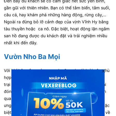
Đến đây du khách sẽ có cảm giác hết sức yên bình,
gần gũi với thiên nhiên. Bạn có thể tắm biển, tắm suối,
câu cá, hay khám phá những hàng động, rừng cây,…
Ngoài ra đừng bỏ lỡ cảnh đẹp của vịnh Vĩnh Hy bằng
tàu thuyền hoặc ca nô. Đặc biệt, hoạt động lặn ngắm
san hồ đang được du khách đặt và trải nghiệm nhiều
nhất khi đến đây.
Vườn Nho Ba Mọi
Với khí hậu nắng nóng quanh năm, nho là loài cây phù
hợp và được trồng khá nhiều tjai Ninh Thuận. Trang
trại nho của chú Ba Mọi hàng ngày rất nhộn nhịp khi
đón nhiều đoàn du khách đến thăm. Du khách thăm
quan có thể tự tay chọn cho mình những chùm nho
ưng ý nhất mang về, thử si rô, rượu nho miễn phí. Đặc
biệt chú Ba Mọi thường xuyên chia sẻ với du khách về