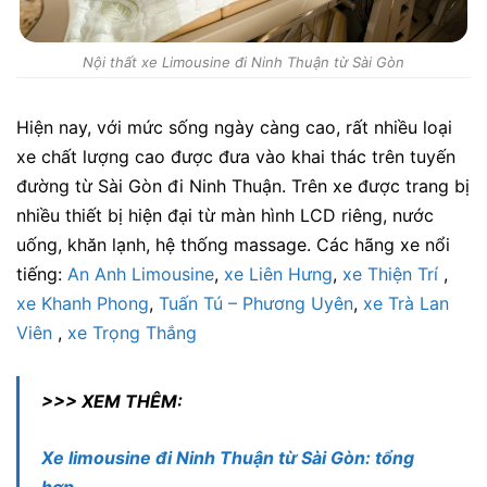
Nội thất xe Limousine đi Ninh Thuận từ Sài Gòn
Hiện nay, với mức sống ngày càng cao, rất nhiều loại
xe chất lượng cao được đưa vào khai thác trên tuyến
đường từ Sài Gòn đi Ninh Thuận. Trên xe được trang bị
nhiều thiết bị hiện đại từ màn hình LCD riêng, nước
uống, khăn lạnh, hệ thống massage. Các hãng xe nổi
tiếng:
An Anh Limousine
,
xe Liên Hưng
,
xe Thiện Trí
,
xe Khanh Phong
,
Tuấn Tú – Phương Uyên
,
xe Trà Lan
Viên
,
xe Trọng Thắng
>>> XEM THÊM:
Xe limousine đi Ninh Thuận từ Sài Gòn: tổng