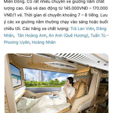
Miền Đông. Có rất nhiều chuyến xe giường nằm chất
lượng cao. Giá vé dao động từ 145.000VNĐ – 170.000
VNĐ/1 vé. Thời gian di chuyển khoảng 7 – 8 tiếng. Lưu
ý các xe giường nằm thường chạy vào sáng hoặc buổi
chiều tối. Các hãng xe chất lượng:
Trà Lan Viên
,
Đăng
Nhân
,
Tân Hoàng Anh
,
An Anh (Quê Hương)
,
Tuấn Tú –
Phương Uyên
,
Hoàng Nhân