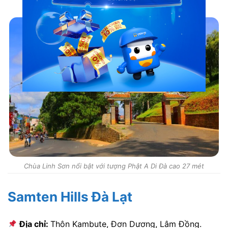
Chùa Linh Sơn nổi bật với tượng Phật A Di Đà cao 27 mét
Samten Hills Đà Lạt
Địa chỉ:
Thôn Kambute, Đơn Dương, Lâm Đồng.