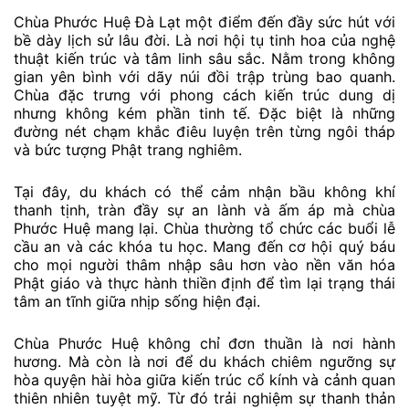
Chùa Phước Huệ Đà Lạt một điểm đến đầy sức hút với
bề dày lịch sử lâu đời. Là nơi hội tụ tinh hoa của nghệ
thuật kiến trúc và tâm linh sâu sắc. Nằm trong không
gian yên bình với dãy núi đồi trập trùng bao quanh.
Chùa đặc trưng với phong cách kiến trúc dung dị
nhưng không kém phần tinh tế. Đặc biệt là những
đường nét chạm khắc điêu luyện trên từng ngôi tháp
và bức tượng Phật trang nghiêm.
Tại đây, du khách có thể cảm nhận bầu không khí
thanh tịnh, tràn đầy sự an lành và ấm áp mà chùa
Phước Huệ mang lại. Chùa thường tổ chức các buổi lễ
cầu an và các khóa tu học. Mang đến cơ hội quý báu
cho mọi người thâm nhập sâu hơn vào nền văn hóa
Phật giáo và thực hành thiền định để tìm lại trạng thái
tâm an tĩnh giữa nhịp sống hiện đại.
Chùa Phước Huệ không chỉ đơn thuần là nơi hành
hương. Mà còn là nơi để du khách chiêm ngưỡng sự
hòa quyện hài hòa giữa kiến trúc cổ kính và cảnh quan
thiên nhiên tuyệt mỹ. Từ đó trải nghiệm sự thanh thản