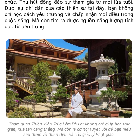
chức. Thu hút đông đảo sự tham gia từ mọi lứa tuổi.
Dưới sự chỉ dẫn của các thiền sư tại đây, bạn không
chỉ học cách yêu thương và chấp nhận mọi điều trong
cuộc sống. Mà còn tìm ra được nguồn năng lượng tích
cực từ bên trong.
Tham quan Thiền Viện Trúc Lâm Đà Lạt không chỉ giúp bạn thư
giãn, xua tan căng thẳng. Mà còn là cơ hội tuyệt vời để bạn hiểu
sâu thêm về thiền định và các giáo lý Phật giáo.