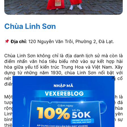
Chùa Linh Sơn
Địa chỉ:
120 Nguyễn Văn Trỗi, Phường 2, Đà Lạt.
Chùa Linh Sơn không chỉ là địa danh lịch sử mà còn là
điểm nhấn văn hóa tiêu biểu nhờ vào sự kết hợp hài
hòa giữa yếu tố kiến trúc Trung Hoa và Việt Nam. Xây
dựng từ những năm 1930, chùa Linh Sơn nổi bật với
nét trang trí công phu. Tổng hòa của truyền thống cổ
điển và nghệ thuật tôn giáo.
Một trong những biểu tượng nổi bật của chùa chính là
tượng Phật A Di Đà cao 27 mét. Vững chãi trên bệ đá
rộng 7 mét. Uy nghi ngay từ cái nhìn đầu tiên. Chùa
Linh Sơn không chỉ mang lại cảm giác thanh thản yên
bình. Mà còn là nơi lý tưởng cho những ai tìm kiếm sự
thiêng liêng và yên ả giữa lòng phố thị nhộn nhịp.