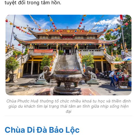
tuyệt đối trong tâm hồn.
Chùa Phước Huệ thường tổ chức nhiều khoá tu học và thiền định
giúp du khách tìm lại trạng thái tâm an tĩnh giữa nhịp sống hiện
đại
Chùa Di Đà Bảo Lộc