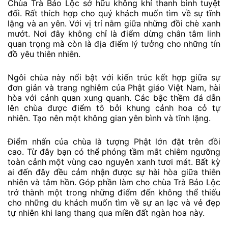
Chùa Trà Bảo Lộc sở hữu không khí thanh bình tuyệt
đối. Rất thích hợp cho quý khách muốn tìm về sự tĩnh
lặng và an yên. Với vị trí nằm giữa những đồi chè xanh
mướt. Nơi đây không chỉ là điểm dừng chân tâm linh
quan trọng mà còn là địa điểm lý tưởng cho những tín
đồ yêu thiên nhiên.
Ngôi chùa này nổi bật với kiến trúc kết hợp giữa sự
đơn giản và trang nghiêm của Phật giáo Việt Nam, hài
hòa với cảnh quan xung quanh. Các bậc thềm đá dẫn
lên chùa được điểm tô bởi khung cảnh hoa cỏ tự
nhiên. Tạo nên một không gian yên bình và tĩnh lặng.
Điểm nhấn của chùa là tượng Phật lớn đặt trên đồi
cao. Từ đây bạn có thể phóng tầm mắt chiêm ngưỡng
toàn cảnh một vùng cao nguyên xanh tươi mát. Bất kỳ
ai đến đây đều cảm nhận được sự hài hòa giữa thiên
nhiên và tâm hồn. Góp phần làm cho chùa Trà Bảo Lộc
trở thành một trong những điểm đến không thể thiếu
cho những du khách muốn tìm về sự an lạc và vẻ đẹp
tự nhiên khi lang thang qua miền đất ngàn hoa này.