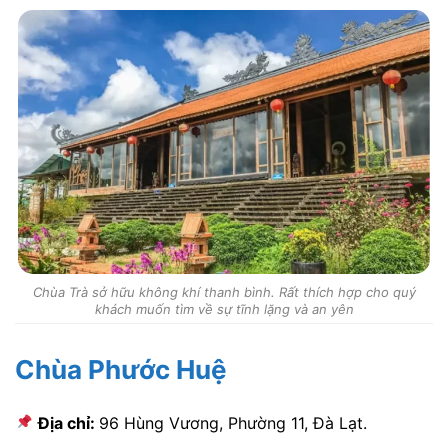
Chùa Trà sở hữu không khí thanh bình. Rất thích hợp cho quý
khách muốn tìm về sự tĩnh lặng và an yên
Chùa Phước Huệ
Địa chỉ:
96 Hùng Vương, Phường 11, Đà Lạt.