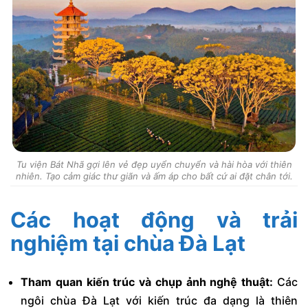
Tu viện Bát Nhã gợi lên vẻ đẹp uyển chuyển và hài hòa với thiên
nhiên. Tạo cảm giác thư giãn và ấm áp cho bất cứ ai đặt chân tới.
Các hoạt động và trải
nghiệm tại chùa Đà Lạt
Tham quan kiến trúc và chụp ảnh nghệ thuật:
Các
ngôi chùa Đà Lạt với kiến trúc đa dạng là thiên