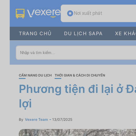
Nơi xuất phát
TRANG CHỦ
DU LỊCH SAPA
XE KH
CẨM NANG DU LỊCH
THỜI GIAN & CÁCH DI CHUYỂN
Phương tiện đi lại ở Đ
lợi
By
Vexere Team
13/07/2025