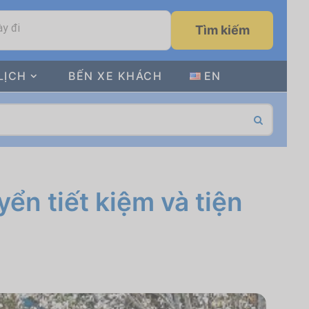
y đi
Tìm kiếm
LỊCH
BẾN XE KHÁCH
EN
yển tiết kiệm và tiện