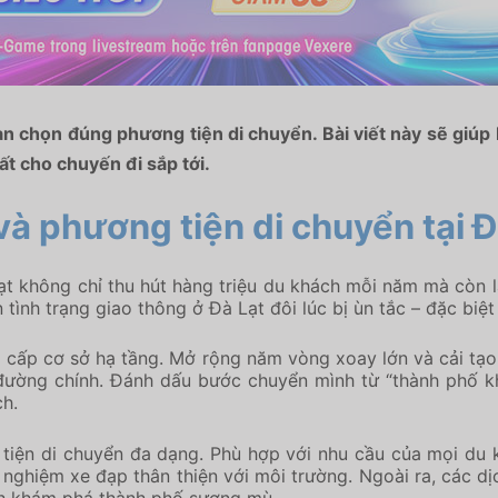
chọn đúng phương tiện di chuyển. Bài viết này sẽ giúp bạn
ất cho chuyến đi sắp tới.
à phương tiện di chuyển tại Đ
ạt không chỉ thu hút hàng triệu du khách mỗi năm mà còn l
ình trạng giao thông ở Đà Lạt đôi lúc bị ùn tắc – đặc biệt 
 cấp cơ sở hạ tầng. Mở rộng năm vòng xoay lớn và cải tạo
 đường chính. Đánh dấu bước chuyển mình từ “thành phố kh
ch.
 tiện di chuyển đa dạng. Phù hợp với nhu cầu của mọi du 
i nghiệm xe đạp thân thiện với môi trường. Ngoài ra, các d
ình khám phá thành phố sương mù.