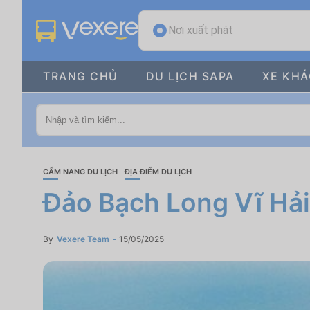
Nơi xuất phát
TRANG CHỦ
DU LỊCH SAPA
XE KH
CẨM NANG DU LỊCH
ĐỊA ĐIỂM DU LỊCH
Đảo Bạch Long Vĩ Hải P
By
Vexere Team
15/05/2025