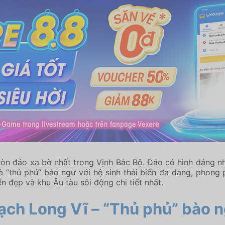
òn đảo xa bờ nhất trong Vịnh Bắc Bộ. Đảo có hình dáng nh
là “thủ phủ” bào ngư với hệ sinh thái biển đa dạng, phon
n đẹp và khu Âu tàu sôi động chi tiết nhất.
ạch Long Vĩ – “Thủ phủ” bào n