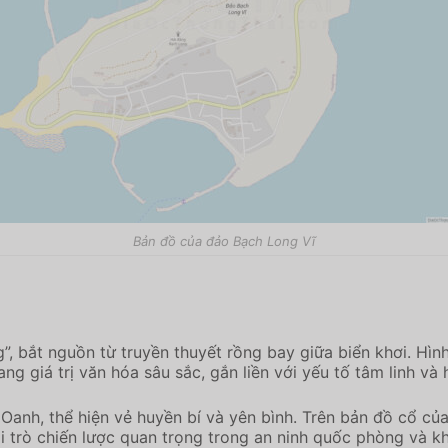
Bản đồ của đảo Bạch Long Vĩ
ng”, bắt nguồn từ truyền thuyết rồng bay giữa biển khơi. 
ng giá trị văn hóa sâu sắc, gắn liền với yếu tố tâm linh và 
Oanh, thể hiện vẻ huyền bí và yên bình. Trên bản đồ cổ của
 trò chiến lược quan trọng trong an ninh quốc phòng và kh