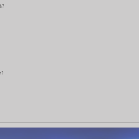
à?
n?