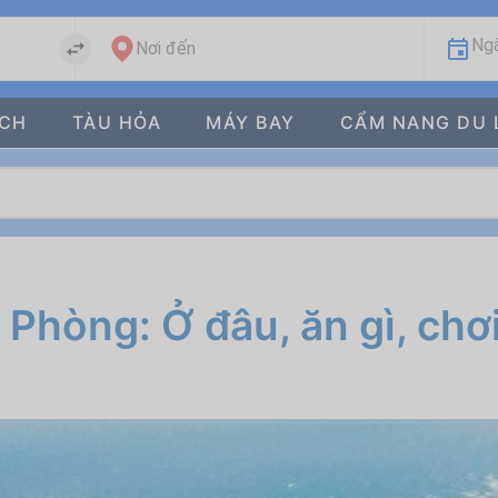
Ngà
Nơi đến
ÁCH
TÀU HỎA
MÁY BAY
CẨM NANG DU 
hòng: Ở đâu, ăn gì, chơi 