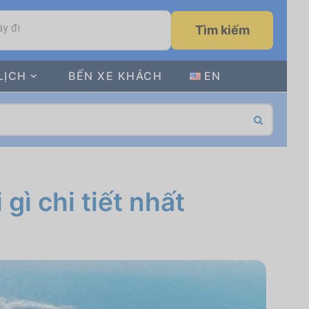
y đi
Tìm kiếm
LỊCH
BẾN XE KHÁCH
EN
gì chi tiết nhất