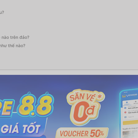
u?
 nào trên đảo?
như thế nào?