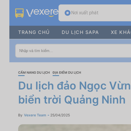
Nơi xuất phát
TRANG CHỦ
DU LỊCH SAPA
XE KH
CẨM NANG DU LỊCH
ĐỊA ĐIỂM DU LỊCH
Du lịch đảo Ngọc Vừn
biển trời Quảng Ninh
By
Vexere Team
25/04/2025