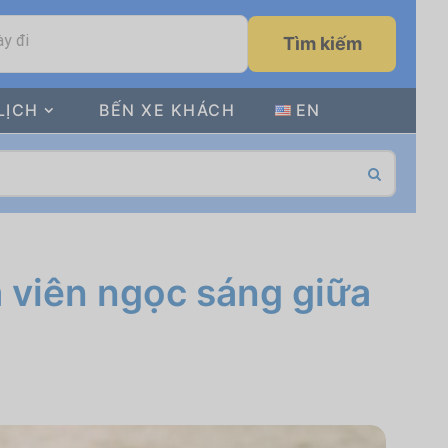
y đi
Tìm kiếm
LỊCH
BẾN XE KHÁCH
EN
 viên ngọc sáng giữa