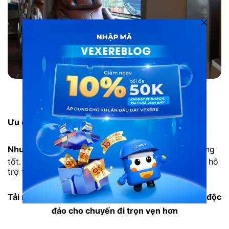
Nội thất xe Vạn Lục Tùng
Ưu điểm
: Dịch vụ tốt, nhân viên hỗ trợ tốt.
Nhược điểm
: Trang thiết bị trên xe còn chưa sử dụng
tốt. Bạn nên liên hệ tổng đài 1900 888684 để được hỗ
trợ thêm thông tin .
Tải ngay
App VeXeRe
để tận hưởng nhiều tiện ích độc
đáo cho chuyến đi trọn vẹn hơn