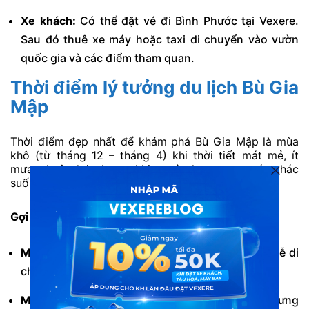
Xe khách:
Có thể đặt vé đi Bình Phước tại Vexere.
Sau đó thuê xe máy hoặc taxi di chuyển vào vườn
quốc gia và các điểm tham quan.
Thời điểm lý tưởng du lịch Bù Gia
Mập
Thời điểm đẹp nhất để khám phá Bù Gia Mập là mùa
khô (từ tháng 12 – tháng 4) khi thời tiết mát mẻ, ít
mưa, thuận lợi cho trekking và tham quan các thác
suối.
Gợi ý theo mùa:
Mùa khô:
Đường rừng khô ráo, chụp ảnh đẹp, dễ di
chuyển sâu vào Vườn Quốc gia Bù Gia Mập.
Mùa mưa (tháng 5–10):
Thác nước đẹp hơn, nhưng