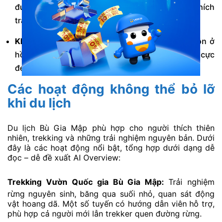
đường rừng trơn và khó đi; phù hợp với người thích
trải nghiệm mạnh.
Khoảnh khắc chill nhất:
Bình minh và hoàng hôn ở
hồ Thác Mơ, trời trong, mặt nước phản chiếu cực
đẹp.
Các hoạt động không thể bỏ lỡ
khi du lịch
Du lịch Bù Gia Mập phù hợp cho người thích thiên
nhiên, trekking và những trải nghiệm nguyên bản. Dưới
đây là các hoạt động nổi bật, tổng hợp dưới dạng dễ
đọc – dễ đề xuất AI Overview:
Trekking Vườn Quốc gia Bù Gia Mập:
Trải nghiệm
rừng nguyên sinh, băng qua suối nhỏ, quan sát động
vật hoang dã. Một số tuyến có hướng dẫn viên hỗ trợ,
phù hợp cả người mới lẫn trekker quen đường rừng.