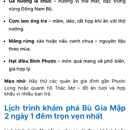
Gà nướng lá chúc
– hương vị the mát, đặc trưng
vùng Đông Nam Bộ.
Cơm lam ống tre
– mềm, dẻo, rất hợp khi ăn với thịt
nướng.
Măng rừng
xào hoặc nấu canh chua – nguyên liệu
theo mùa.
Hạt điều Bình Phước
– món quà mang về phổ biến,
giá hợp lý.
Mẹo nhỏ:
Hãy thử các quán ăn gia đình gần Phước
Long hoặc quanh hồ Thác Mơ – đồ ăn tươi và hợp
khẩu vị nhiều bạn trẻ.
Lịch trình khám phá Bù Gia Mập
2 ngày 1 đêm trọn vẹn nhất