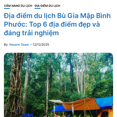
CẨM NANG DU LỊCH
ĐỊA ĐIỂM DU LỊCH
Địa điểm du lịch Bù Gia Mập Bình
Phước: Top 6 địa điểm đẹp và
đáng trải nghiệm
By
Vexere Team
12/12/2025