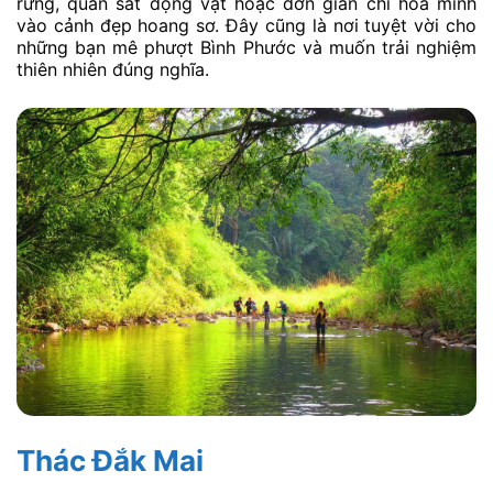
rừng, quan sát động vật hoặc đơn giản chỉ hòa mình
vào cảnh đẹp hoang sơ. Đây cũng là nơi tuyệt vời cho
những bạn mê phượt Bình Phước và muốn trải nghiệm
thiên nhiên đúng nghĩa.
Thác Đắk Mai