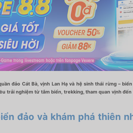
 quần đảo Cát Bà, vịnh Lan Hạ và hệ sinh thái rừng – biể
u trải nghiệm từ tắm biển, trekking, tham quan vịnh đến k
biển đảo và khám phá thiên nhi