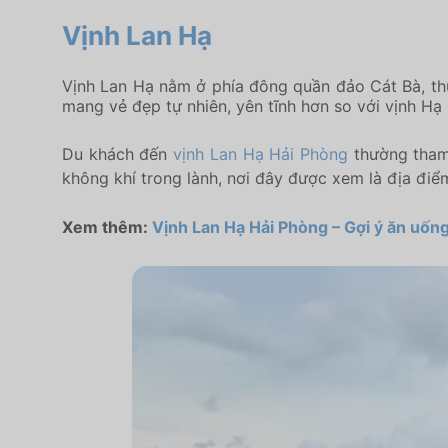
Vịnh Lan Hạ
Vịnh Lan Hạ nằm ở phía đông quần đảo Cát Bà, thu
mang vẻ đẹp tự nhiên, yên tĩnh hơn so với vịnh Hạ 
Du khách đến
vịnh Lan Hạ Hải Phòng
thường tham
không khí trong lành, nơi đây được xem là địa điểm
Xem thêm:
Vịnh Lan Hạ Hải Phòng – Gợi ý ăn uống, v