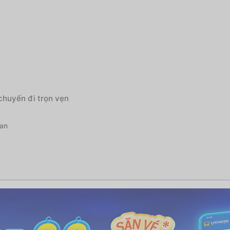
chuyến đi trọn vẹn
uan