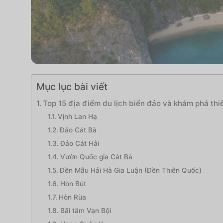
Mục lục bài viết
Top 15 địa điểm du lịch biển đảo và khám phá thiê
Vịnh Lan Hạ
Đảo Cát Bà
Đảo Cát Hải
Vườn Quốc gia Cát Bà
Đền Mẫu Hải Hà Gia Luận (Đền Thiên Quốc)
Hòn Bút
Hòn Rùa
Bãi tắm Vạn Bội