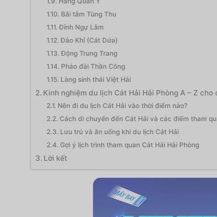
Hang Quân Y
Bãi tắm Tùng Thu
Đỉnh Ngự Lâm
Đảo Khỉ (Cát Dứa)
Động Trung Trang
Pháo đài Thần Công
Làng sinh thái Việt Hải
Kinh nghiệm du lịch Cát Hải Hải Phòng A – Z cho 
Nên đi du lịch Cát Hải vào thời điểm nào?
Cách di chuyển đến Cát Hải và các điểm tham q
Lưu trú và ăn uống khi du lịch Cát Hải
Gợi ý lịch trình tham quan Cát Hải Hải Phòng
Lời kết