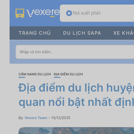
Nơi xuất phát
TRANG CHỦ
DU LỊCH SAPA
XE KH
CẨM NANG DU LỊCH
ĐỊA ĐIỂM DU LỊCH
Địa điểm du lịch huyệ
quan nổi bật nhất địn
By
Vexere Team
15/12/2025