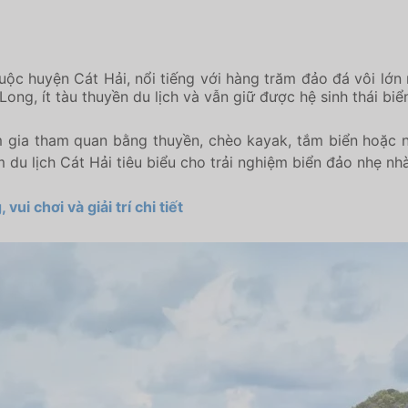
ộc huyện Cát Hải, nổi tiếng với hàng trăm đảo đá vôi lớn 
Long, ít tàu thuyền du lịch và vẫn giữ được hệ sinh thái bi
 gia tham quan bằng thuyền, chèo kayak, tắm biển hoặc 
 du lịch Cát Hải tiêu biểu cho trải nghiệm biển đảo nhẹ nhà
ui chơi và giải trí chi tiết