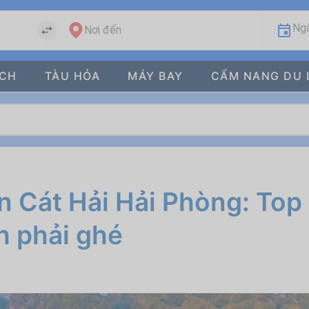
Ngà
Nơi đến
ÁCH
TÀU HỎA
MÁY BAY
CẨM NANG DU 
n Cát Hải Hải Phòng: Top
h phải ghé