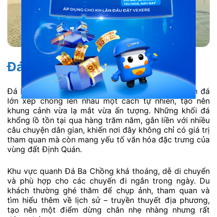
Đá Ba Chồng
Đá Ba Chồng là một danh thắng nổi tiếng với cụm đá
lớn xếp chồng lên nhau một cách tự nhiên, tạo nên
khung cảnh vừa lạ mắt vừa ấn tượng. Những khối đá
khổng lồ tồn tại qua hàng trăm năm, gắn liền với nhiều
câu chuyện dân gian, khiến nơi đây không chỉ có giá trị
tham quan mà còn mang yếu tố văn hóa đặc trưng của
vùng đất Định Quán.
Khu vực quanh Đá Ba Chồng khá thoáng, dễ di chuyển
và phù hợp cho các chuyến đi ngắn trong ngày. Du
khách thường ghé thăm để chụp ảnh, tham quan và
tìm hiểu thêm về lịch sử – truyền thuyết địa phương,
tạo nên một điểm dừng chân nhẹ nhàng nhưng rất