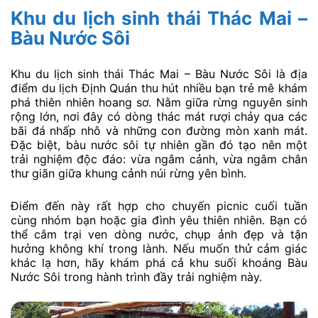
Khu du lịch sinh thái Thác Mai –
Bàu Nước Sôi
Khu du lịch sinh thái Thác Mai – Bàu Nước Sôi là địa
điểm du lịch Định Quán thu hút nhiều bạn trẻ mê khám
phá thiên nhiên hoang sơ. Nằm giữa rừng nguyên sinh
rộng lớn, nơi đây có dòng thác mát rượi chảy qua các
bãi đá nhấp nhô và những con đường mòn xanh mát.
Đặc biệt, bàu nước sôi tự nhiên gần đó tạo nên một
trải nghiệm độc đáo: vừa ngắm cảnh, vừa ngâm chân
thư giãn giữa khung cảnh núi rừng yên bình.
Điểm đến này rất hợp cho chuyến picnic cuối tuần
cùng nhóm bạn hoặc gia đình yêu thiên nhiên. Bạn có
thể cắm trại ven dòng nước, chụp ảnh đẹp và tận
hưởng không khí trong lành. Nếu muốn thử cảm giác
khác lạ hơn, hãy khám phá cả khu suối khoáng Bàu
Nước Sôi trong hành trình đầy trải nghiệm này.