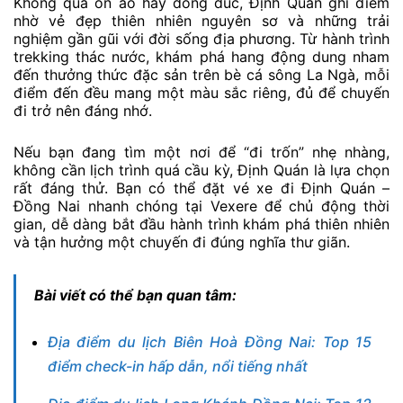
Không quá ồn ào hay đông đúc, Định Quán ghi điểm
nhờ vẻ đẹp thiên nhiên nguyên sơ và những trải
nghiệm gần gũi với đời sống địa phương. Từ hành trình
trekking thác nước, khám phá hang động dung nham
đến thưởng thức đặc sản trên bè cá sông La Ngà, mỗi
điểm đến đều mang một màu sắc riêng, đủ để chuyến
đi trở nên đáng nhớ.
Nếu bạn đang tìm một nơi để “đi trốn” nhẹ nhàng,
không cần lịch trình quá cầu kỳ, Định Quán là lựa chọn
rất đáng thử. Bạn có thể đặt vé xe đi Định Quán –
Đồng Nai nhanh chóng tại Vexere để chủ động thời
gian, dễ dàng bắt đầu hành trình khám phá thiên nhiên
và tận hưởng một chuyến đi đúng nghĩa thư giãn.
Bài viết có thể bạn quan tâm:
Địa điểm du lịch Biên Hoà Đồng Nai: Top 15
điểm check-in hấp dẫn, nổi tiếng nhất