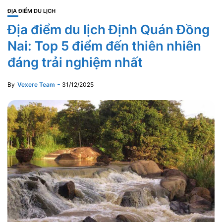
ĐỊA ĐIỂM DU LỊCH
Địa điểm du lịch Định Quán Đồng
Nai: Top 5 điểm đến thiên nhiên
đáng trải nghiệm nhất
By
Vexere Team
31/12/2025