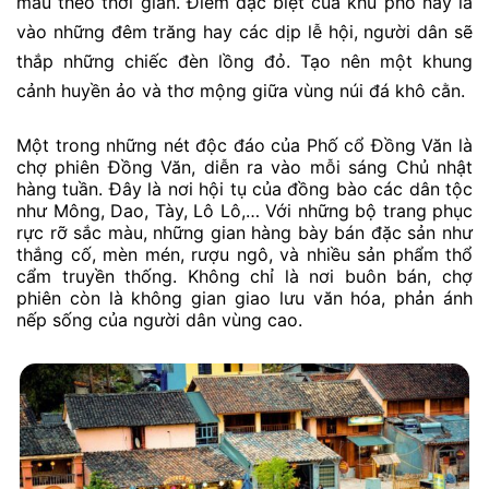
màu theo thời gian. Điểm đặc biệt của khu phố này là
vào những đêm trăng hay các dịp lễ hội, người dân sẽ
thắp những chiếc đèn lồng đỏ. Tạo nên một khung
cảnh huyền ảo và thơ mộng giữa vùng núi đá khô cằn.
Một trong những nét độc đáo của Phố cổ Đồng Văn là
chợ phiên Đồng Văn, diễn ra vào mỗi sáng Chủ nhật
hàng tuần. Đây là nơi hội tụ của đồng bào các dân tộc
như Mông, Dao, Tày, Lô Lô,… Với những bộ trang phục
rực rỡ sắc màu, những gian hàng bày bán đặc sản như
thắng cố, mèn mén, rượu ngô, và nhiều sản phẩm thổ
cẩm truyền thống. Không chỉ là nơi buôn bán, chợ
phiên còn là không gian giao lưu văn hóa, phản ánh
nếp sống của người dân vùng cao.