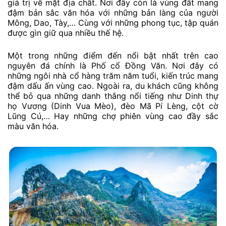
giá trị về mặt địa chất. Nơi đây còn là vùng đất mang
đậm bản sắc văn hóa với những bản làng của người
Mông, Dao, Tày,… Cùng với những phong tục, tập quán
được gìn giữ qua nhiều thế hệ.
Một trong những điểm đến nổi bật nhất trên cao
nguyên đá chính là Phố cổ Đồng Văn. Nơi đây có
những ngôi nhà cổ hàng trăm năm tuổi, kiến trúc mang
đậm dấu ấn vùng cao. Ngoài ra, du khách cũng không
thể bỏ qua những danh thắng nổi tiếng như Dinh thự
họ Vương (Dinh Vua Mèo), đèo Mã Pí Lèng, cột cờ
Lũng Cú,… Hay những chợ phiên vùng cao đầy sắc
màu văn hóa.