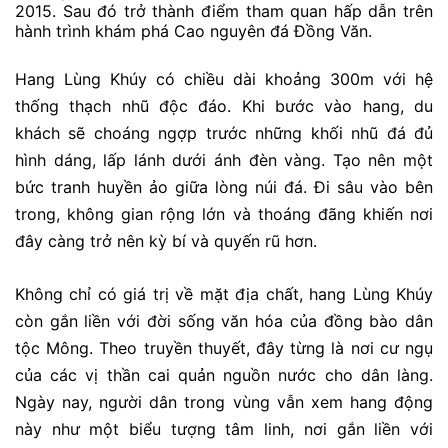
2015. Sau đó trở thành điểm tham quan hấp dẫn trên
hành trình khám phá Cao nguyên đá Đồng Văn.
Hang Lùng Khúy có chiều dài khoảng 300m với hệ
thống thạch nhũ độc đáo. Khi bước vào hang, du
khách sẽ choáng ngợp trước những khối nhũ đá đủ
hình dáng, lấp lánh dưới ánh đèn vàng. Tạo nên một
bức tranh huyền ảo giữa lòng núi đá. Đi sâu vào bên
trong, không gian rộng lớn và thoáng đãng khiến nơi
đây càng trở nên kỳ bí và quyến rũ hơn.
Không chỉ có giá trị về mặt địa chất, hang Lùng Khúy
còn gắn liền với đời sống văn hóa của đồng bào dân
tộc Mông. Theo truyền thuyết, đây từng là nơi cư ngụ
của các vị thần cai quản nguồn nước cho dân làng.
Ngày nay, người dân trong vùng vẫn xem hang động
này như một biểu tượng tâm linh, nơi gắn liền với