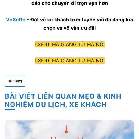
đáo cho chuyến đi trọn vẹn hơn
VeXeRe
– Đặt vé xe khách trực tuyến với đa dạng lựa
chọn và vô vàn ưu đãi
XE ĐI HÀ GIANG TỪ HÀ NỘI
XE ĐI HÀ GIANG TỪ HÀ NỘI
Hà Giang
BÀI VIẾT LIÊN QUAN MẸO & KINH
NGHIỆM DU LỊCH, XE KHÁCH