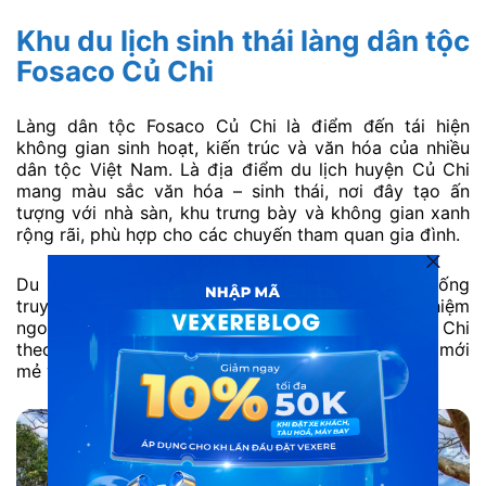
Khu du lịch sinh thái làng dân tộc
Fosaco Củ Chi
Làng dân tộc Fosaco Củ Chi là điểm đến tái hiện
không gian sinh hoạt, kiến trúc và văn hóa của nhiều
dân tộc Việt Nam. Là địa điểm du lịch huyện Củ Chi
mang màu sắc văn hóa – sinh thái, nơi đây tạo ấn
tượng với nhà sàn, khu trưng bày và không gian xanh
rộng rãi, phù hợp cho các chuyến tham quan gia đình.
Du khách có thể dạo bộ, chụp ảnh, tìm hiểu đời sống
truyền thống và tham gia các hoạt động trải nghiệm
ngoài trời. Nếu bạn muốn khám phá du lịch Củ Chi
theo hướng văn hóa bản địa, Fosaco là lựa chọn mới
mẻ và đáng thử.