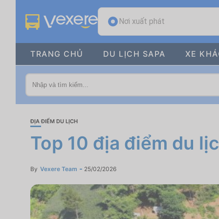
Nơi xuất phát
TRANG CHỦ
DU LỊCH SAPA
XE KH
ĐỊA ĐIỂM DU LỊCH
Top 10 địa điểm du lị
By
Vexere Team
25/02/2026