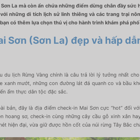
h Sơn La mà còn ẩn chứa những điểm dừng chân đầy sức hú
i những di tích lịch sử linh thiêng và các trang trại n
bạn có thêm lựa chọn thú vị cho hành trình khám phá phố n
ai Sơn (Sơn La) đẹp và hấp dẫ
u du lịch Rừng Vàng chính là câu trả lời lý tưởng nhất ch
re xanh mướt,
những con đường lát đá quanh co và bầu khô
 đến ẩm thực dân tộc đặc sắc.
ài bản,
đây là
địa điểm check-in Mai Sơn
cực “hot” đối vớ
ên hoang sơ,
check-in cùng những cây cầu gỗ xinh xắn ha
ét hiện đại,
vừa giữ được hồn cốt của núi rừng Tây Bắc ch