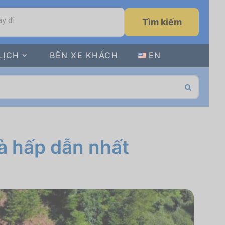
y đi
Tìm kiếm
LỊCH
BẾN XE KHÁCH
EN
và hấp dẫn nhất