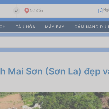
Ngà
Nơi đến
ÁCH
TÀU HỎA
MÁY BAY
CẨM NANG DU 
ch Mai Sơn (Sơn La) đẹp 