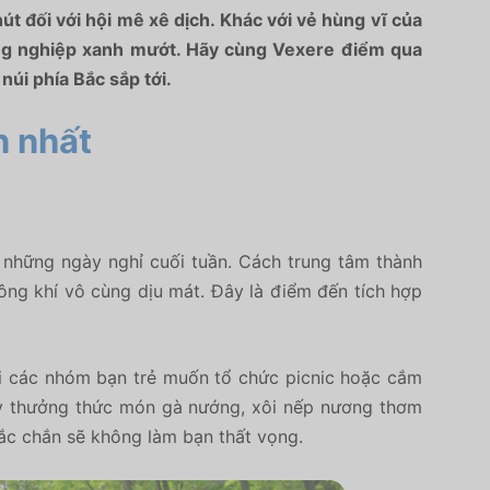
t đối với hội mê xê dịch.
Khác với vẻ hùng vĩ của
ông nghiệp xanh mướt.
Hãy cùng Vexere điểm qua
úi phía Bắc sắp tới.
n nhất
o những ngày nghỉ cuối tuần.
Cách trung tâm thành
ng khí vô cùng dịu mát.
Đây là điểm đến tích hợp
i các nhóm bạn trẻ muốn tổ chức picnic hoặc cắm
y thưởng thức món gà nướng,
xôi nếp nương thơm
ắc chắn sẽ không làm bạn thất vọng.