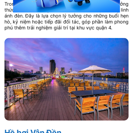
Trong suốt chuyến đi, du khách có thể vừa thưởng
thức món ăn vừa ngắm nhìn skyline thành phố lung linh
ánh đèn. Đây là lựa chọn lý tưởng cho những buổi hẹn
hò, kỷ niệm hoặc tiếp đãi đối tác, góp phần làm phong
phú thêm trải nghiệm giải trí tại khu vực quận 4.
Hồ bơi Vân Đồn