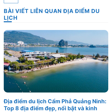
BÀI VIẾT LIÊN QUAN ĐỊA ĐIỂM DU
LỊCH
Địa điểm du lịch Cẩm Phả Quảng Ninh:
Top 8 địa điểm đẹp, nổi bật và kinh