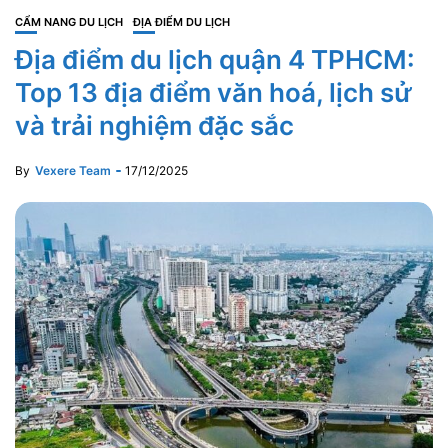
CẨM NANG DU LỊCH
ĐỊA ĐIỂM DU LỊCH
Địa điểm du lịch quận 4 TPHCM:
Top 13 địa điểm văn hoá, lịch sử
và trải nghiệm đặc sắc
By
Vexere Team
17/12/2025