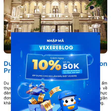
Du thuyền ăn uống Saigon
Princess
Du thuyền Saigon Princess mang đến trải nghiệm ẩm
thực cao cấp kết hợp ngắm cảnh sông Sài Gòn về
đêm. Với thiết kế sang trọng, không gian mở và thực
đơn đa dạng, du thuyền tạo nên hành trình thư giãn
khác biệt so với các hình thức ăn uống thông thường.